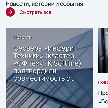
Новости, истории и события
Смотреть все
Новости
Серверы «Инферит
Техники» (кластер
«СФ Тех» ГК Softline)
подтвердили
совместимость с
Нов
решением Sharx
Storage 2.x для
Про
хранения данных
«Бо