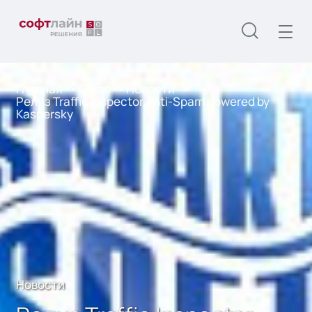
Главная
О нас
Новости
Релиз Traffic Inspector Anti-Spam powered by
Kaspersky
Новости