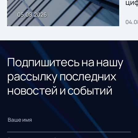
ци
пр
05.08.2026
04.0
без
ном
«1С
Подпишитесь на нашу
рассылку последних
новостей и событий