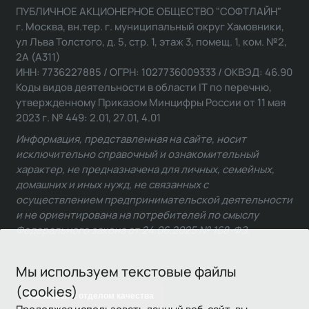
ПУБЛИЧНОЕ АКЦИОНЕРНОЕ ОБЩЕСТВО "СОФТЛАЙН"
г. Москва, вн.тер. г. муниципальный округ Хамовники,
ул Льва Толстого, д. 5, стр. 1, этаж 3, помещ. 1, ком. №2,
2А (А311)
ИНН: 7736227885 / ОГРН: 1027736009333 / ОКВЭД: 46.90
Коды видов деятельности в области IT по перечню,
утвержденному Приказом Минцифры России от 11 мая
2023 г. № 449: 2.01, 27.01, 4.01
Информация, представленная на сайте, носит
исключительно справочный и ознакомительный
характер, не предназначена для личных, семейных,
домашних и иных нужд, не связанных с
осуществлением предпринимательской деятельности
и не ориентирована на потребителей по смыслу
Федерального закона от 24.06.2025 № 168-ФЗ.
Мы используем текстовые файлы
(cookies)
Связаться с отделом качества
Продолжая использовать данный веб-сайт, вы