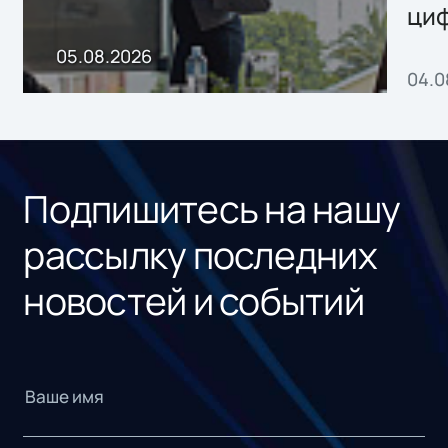
ци
пр
05.08.2026
04.0
без
ном
«1С
Подпишитесь на нашу
рассылку последних
новостей и событий