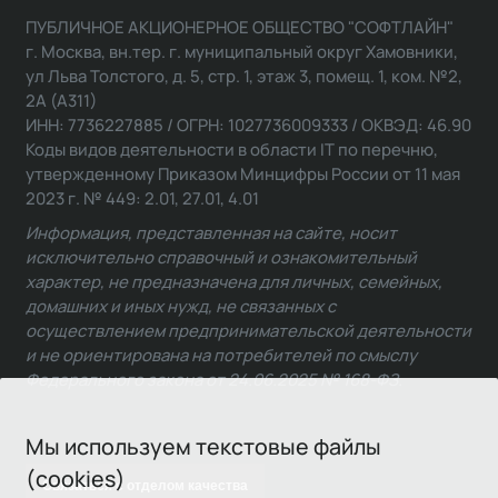
ПУБЛИЧНОЕ АКЦИОНЕРНОЕ ОБЩЕСТВО "СОФТЛАЙН"
г. Москва, вн.тер. г. муниципальный округ Хамовники,
ул Льва Толстого, д. 5, стр. 1, этаж 3, помещ. 1, ком. №2,
2А (А311)
ИНН: 7736227885 / ОГРН: 1027736009333 / ОКВЭД: 46.90
Коды видов деятельности в области IT по перечню,
утвержденному Приказом Минцифры России от 11 мая
2023 г. № 449: 2.01, 27.01, 4.01
Информация, представленная на сайте, носит
исключительно справочный и ознакомительный
характер, не предназначена для личных, семейных,
домашних и иных нужд, не связанных с
осуществлением предпринимательской деятельности
и не ориентирована на потребителей по смыслу
Федерального закона от 24.06.2025 № 168-ФЗ.
Мы используем текстовые файлы
(cookies)
Связаться с отделом качества