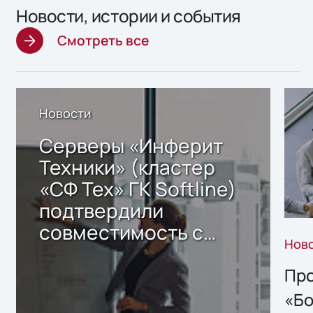
Новости, истории и события
Смотреть все
Новости
Серверы «Инферит
Техники» (кластер
«СФ Тех» ГК Softline)
подтвердили
совместимость с
Нов
решением Sharx
Storage 2.x для
Про
хранения данных
«Бо