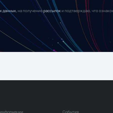
х данных,
на получение
рассылок
и подтверждаю, что ознако
 информации
События