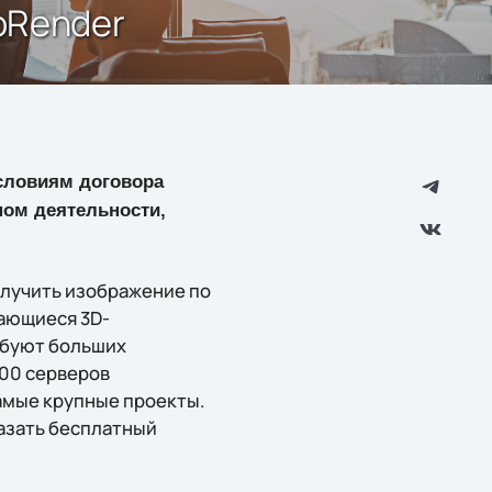
oRender
условиям договора
пом деятельности,
олучить изображение по
ающиеся 3D-
ебуют больших
400 серверов
амые крупные проекты.
казать бесплатный