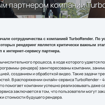
ным партнером компании Turb
начале сотрудничества с компанией TurboRender. По 
 которых рендеринг является критически важным эта
п к интернет-сервису партнера.
вычислительного процесса, в ходе которого удается п
программы-рендера) заинтересованы компании, заним
цией, созданием и обработкой видео. Такие задачи тр
тей. В распоряжении онлайн-сервиса TurboRender – 
что помогает компании успешно реализовывать даже с
ервиса заключается в том, что пользователи могут за
ки стоимости будущего рендера.