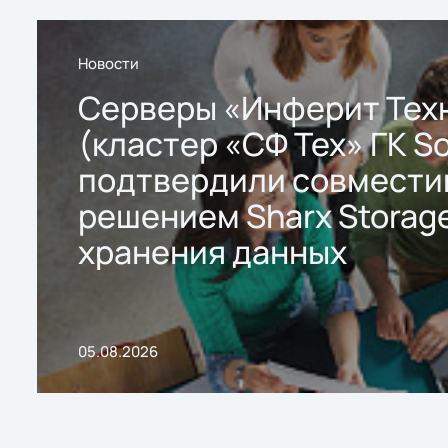
Новости
Серверы «Инферит Тех
(кластер «СФ Тех» ГК So
подтвердили совмести
решением Sharx Storage
хранения данных
05.08.2026