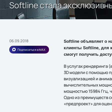
Softline стала эксклюзив
06.09.2018
Softline объявляет о 
клиенты Softline, для
Подписаться в MAX
смогут получить досту
В услугах рендеринга (
3D модели с помощью 
визуализацией и анима
вычислительных мощнос
мощностью 15984 Ггц, 
Одно из преимуществ с
«предпроект» для оцен