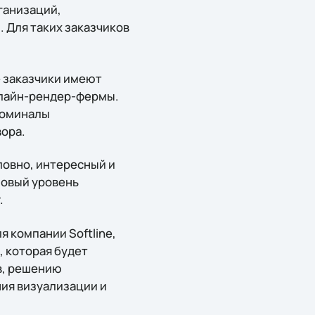
ганизаций,
 Для таких заказчиков
е заказчики имеют
нлайн-рендер-фермы.
номиналы
вора.
словно, интересный и
новый уровень
.
 компании Softline,
, которая будет
в, решению
ния визуализации и