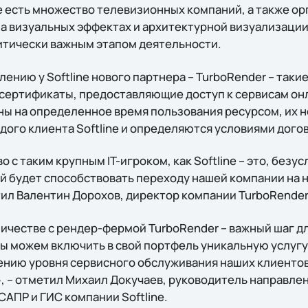
e есть множество телевизионных компаний, а также ор
 визуальных эффектах и архитектурной визуализации.
итически важным этапом деятельности.
лению у Softline нового партнера – TurboRender – таки
 сертификаты, предоставляющие доступ к сервисам о
ы на определенное время пользования ресурсом, их 
дого клиента Softline и определяются условиями дого
 с таким крупным IT-игроком, как Softline – это, безу
й будет способствовать переходу нашей компании на 
тил Валентин Дорохов, директор компании TurboRender
честве с рендер-фермой TurboRender – важный шаг для
мы можем включить в свой портфель уникальную услугу
ению уровня сервисного обслуживания наших клиенто
, – отметил Михаил Докучаев, руководитель направле
АПР и ГИС компании Softline.