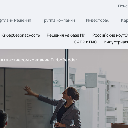
Поис
фтлайн Решения
Группа компаний
Инвесторам
Ка
Кибербезопасность
Решения на базе ИИ
Российские ноутб
САПР и ГИС
Индустриал
ным партнером компании TurboRender