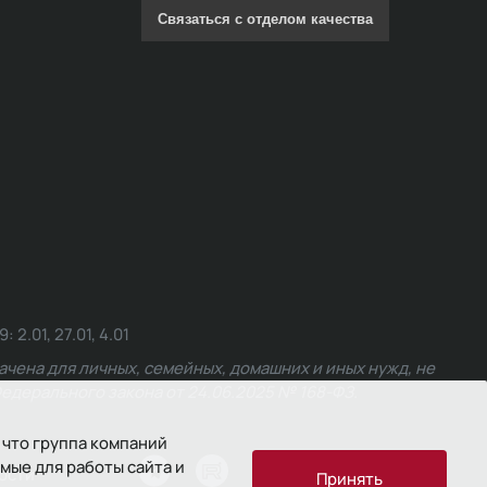
Связаться с отделом качества
.01, 27.01, 4.01
чена для личных, семейных, домашних и иных нужд, не
едерального закона от 24.06.2025 № 168-ФЗ.
 что группа компаний
мые для работы сайта и
ости
Принять