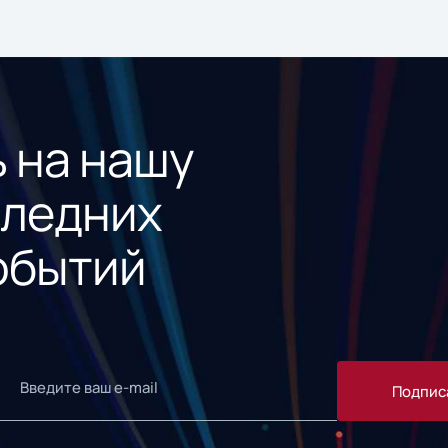
 на нашу
следних
обытий
Подпис