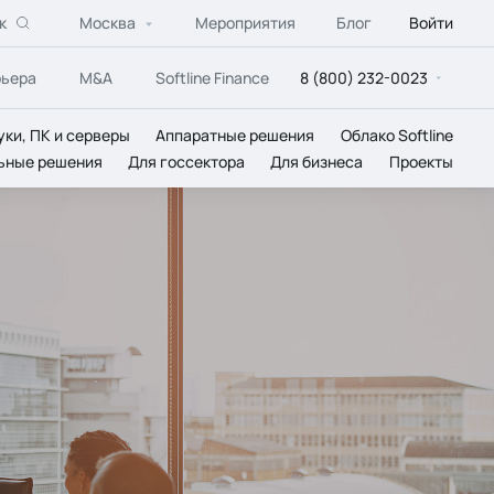
к
Москва
Мероприятия
Блог
Войти
рьера
M&A
Softline Finance
8 (800) 232-0023
уки, ПК и серверы
Аппаратные решения
Облако Softline
ьные решения
Для госсектора
Для бизнеса
Проекты