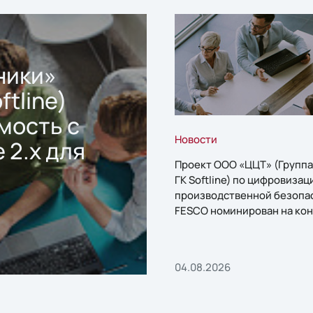
ники»
ftline)
мость с
Новости
 2.x для
Проект ООО «ЦЦТ» (Группа
ГК Softline) по цифровизац
производственной безопа
FESCO номинирован на кон
«1С:Проект года»
04.08.2026