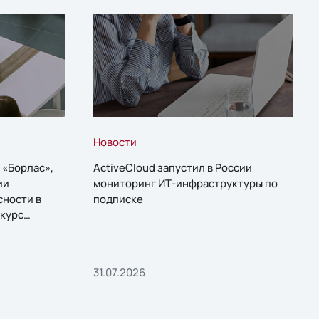
Новости
 «Борлас»,
ActiveCloud запустил в России
ии
мониторинг ИТ-инфраструктуры по
сности в
подписке
курс
31.07.2026