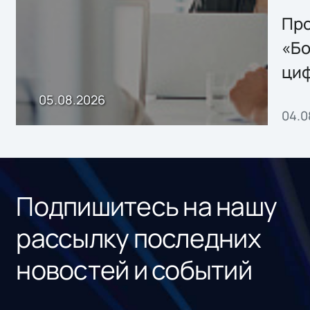
решением Sharx
Storage 2.x для
Про
хранения данных
«Бо
ци
пр
05.08.2026
04.0
без
ном
«1С
Подпишитесь на нашу
рассылку последних
новостей и событий