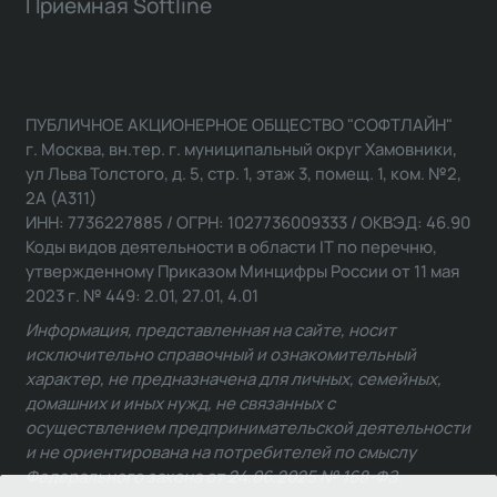
Приемная Softline
ПУБЛИЧНОЕ АКЦИОНЕРНОЕ ОБЩЕСТВО "СОФТЛАЙН"
г. Москва, вн.тер. г. муниципальный округ Хамовники,
ул Льва Толстого, д. 5, стр. 1, этаж 3, помещ. 1, ком. №2,
2А (А311)
ИНН: 7736227885 / ОГРН: 1027736009333 / ОКВЭД: 46.90
Коды видов деятельности в области IT по перечню,
утвержденному Приказом Минцифры России от 11 мая
2023 г. № 449: 2.01, 27.01, 4.01
Информация, представленная на сайте, носит
исключительно справочный и ознакомительный
характер, не предназначена для личных, семейных,
домашних и иных нужд, не связанных с
осуществлением предпринимательской деятельности
и не ориентирована на потребителей по смыслу
Федерального закона от 24.06.2025 № 168-ФЗ.