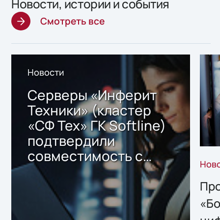
Новости, истории и события
Смотреть все
Новости
Серверы «Инферит
Техники» (кластер
«СФ Тех» ГК Softline)
подтвердили
совместимость с
Нов
решением Sharx
Storage 2.x для
Про
хранения данных
«Бо