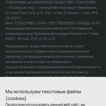
ПУБЛИЧНОЕ АКЦИОНЕРНОЕ ОБЩЕСТВО "СОФТЛАЙН"
г. Москва, вн.тер. г. муниципальный округ Хамовники,
ул Льва Толстого, д. 5, стр. 1, этаж 3, помещ. 1, ком. №2,
2А (А311)
ИНН: 7736227885 / ОГРН: 1027736009333 / ОКВЭД: 46.90
Коды видов деятельности в области IT по перечню,
утвержденному Приказом Минцифры России от 11 мая
2023 г. № 449: 2.01, 27.01, 4.01
Информация, представленная на сайте, носит
исключительно справочный и ознакомительный
характер, не предназначена для личных, семейных,
домашних и иных нужд, не связанных с
осуществлением предпринимательской деятельности
и не ориентирована на потребителей по смыслу
Федерального закона от 24.06.2025 № 168-ФЗ.
Мы используем текстовые файлы
(cookies)
Связаться с отделом качества
Продолжая использовать данный веб-сайт, вы