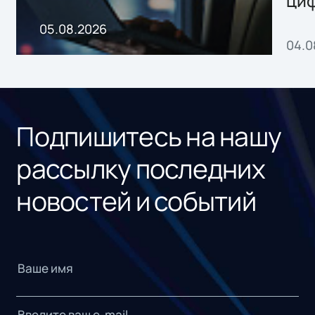
ци
пр
05.08.2026
04.0
без
ном
«1С
Подпишитесь на нашу
рассылку последних
новостей и событий