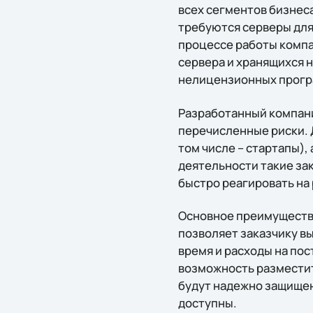
всех сегментов бизнес
требуются серверы для
процессе работы компан
сервера и хранящихся 
нелицензионных програ
Разработанный компани
перечисленные риски. 
том числе – стартапы),
деятельности такие за
быстро реагировать на
Основное преимущество
позволяет заказчику в
время и расходы на пос
возможность разместит
будут надежно защищен
доступны.