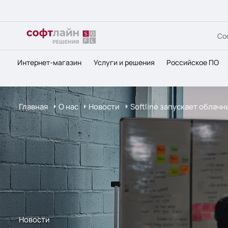
Со
Интернет-магазин
Услуги и решения
Российское ПО
Главная
О нас
Новости
Softline запускает облач
Новости