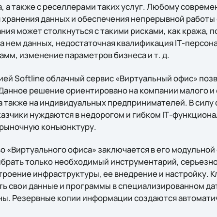
а, а также с реселлерами таких услуг. Любому соврем
 хранения данных и обеспечения непрерывной работы с
ия может столкнуться с такими рисками, как кража, п
на нем данных, недостаточная квалификация IТ-персон
мм, изменение параметров бизнеса и т. д.
ей Softline облачный сервис «Виртуальный офис» поз
Данное решение ориентировано на компании малого и 
 а также на индивидуальных предпринимателей. В силу
казчики нуждаются в недорогом и гибком IТ-функцион
 рыночную конъюнктуру.
 «Виртуального офиса» заключается в его модульной 
ыбрать только необходимый инструментарий, серьезно
троение инфраструктуры, ее внедрение и настройку. К
ь свои данные и программы в специализированном дат
ы. Резервные копии информации создаются автоматич