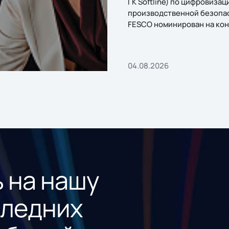
ГК Softline) по цифровизац
производственной безопа
FESCO номинирован на кон
«1С:Проект года»
04.08.2026
 на нашу
следних