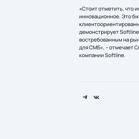
«Стоит отметить, что 
инновационное. Это би
клиентоориентированно
демонстрирует Softlin
востребованным на рын
для СМБ», – отмечает 
компании Softline.