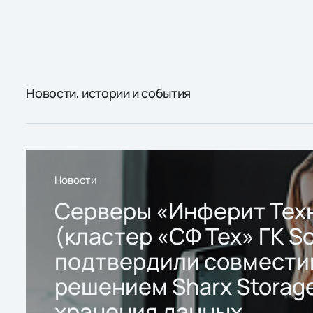
Новости, истории и события
Новости
Серверы «Инферит Тех
(кластер «СФ Тех» ГК So
подтвердили совмести
решением Sharx Storage
хранения данных