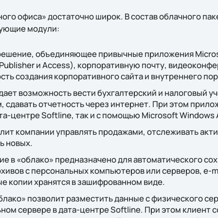
ого офиса» достаточно широк. В состав облачного па
дующие модули:
– решение, объединяющее привычные приложения Microsof
 Publisher и Access), корпоративную почту, видеоконф
ть создания корпоративного сайта и внутреннего пор
дает возможность вести бухгалтерский и налоговый уч
м, сдавать отчетность через интернет. При этом прило
а-центре Softline, так и с помощью Microsoft Windows 
олит компании управлять продажами, отслеживать ак
ь новых.
ие в «облако» предназначено для автоматического со
рхивов с персональных компьютеров или серверов, e-m
ые копии хранятся в зашифрованном виде.
блако» позволит разместить данные с физического сер
ом сервере в дата-центре Softline. При этом клиент с