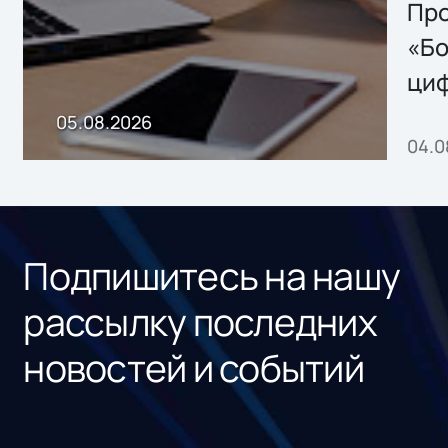
Storage 2.x для
Про
хранения данных
«Бо
ци
пр
05.08.2026
04.0
без
ном
«1С
Подпишитесь на нашу
рассылку последних
новостей и событий