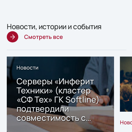
Новости, истории и события
Смотреть все
Новости
Серверы «Инферит
Техники» (кластер
«СФ Тех» ГК Softline)
подтвердили
совместимость с
Нов
решением Sharx