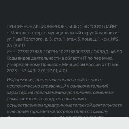
ПУБЛИЧНОЕ АКЦИОНЕРНОЕ ОБЩЕСТВО "СОФТЛАЙН"
г. Москва, вн.тер. г. муниципальный округ Хамовники,
ул Льва Толстого, д. 5, стр. 1, этаж 3, помещ. 1, ком. №2,
2А (А311)
ИНН: 7736227885 / ОГРН: 1027736009333 / ОКВЭД: 46.90
Коды видов деятельности в области IT по перечню,
утвержденному Приказом Минцифры России от 11 мая
2023 г. № 449: 2.01, 27.01, 4.01
Информация, представленная на сайте, носит
исключительно справочный и ознакомительный
характер, не предназначена для личных, семейных,
домашних и иных нужд, не связанных с
осуществлением предпринимательской деятельности
и не ориентирована на потребителей по смыслу
Федерального закона от 24.06.2025 № 168-ФЗ.