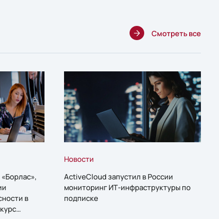
Смотреть все
Новости
 «Борлас»,
ActiveCloud запустил в России
ии
мониторинг ИТ-инфраструктуры по
сности в
подписке
курс