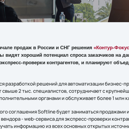
начале продаж в России и СНГ решения
«Контур-Фоку
ры видят хороший потенциал спроса заказчиков на д
кспресс-проверки контрагентов, и планируют объед
ся разработкой решений для автоматизации бизнес-про
т свыше 2 тыс. специалистов, сотрудничает с крупне
олнительными органами и обслуживает более 1 млн кл
ого соглашения Softline будет заниматься продажами
 вендора - web-сервиса для экспресс-проверки контра
учать информацию из всех основных открытых источн