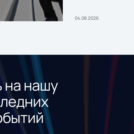
«1С:Проект года»
04.08.2026
 на нашу
следних
обытий