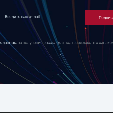
Подпис
х данных,
на получение
рассылок
и подтверждаю, что ознако