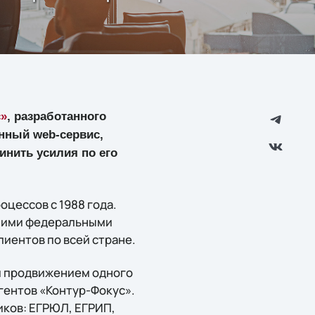
с»
, разработанного
анный web-сервис,
инить усилия по его
цессов с 1988 года.
йшими федеральными
иентов по всей стране.
 и продвижением одного
гентов «Контур-Фокус».
иков: ЕГРЮЛ, ЕГРИП,