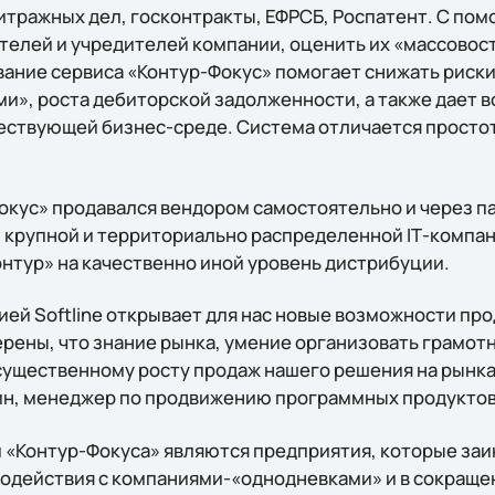
битражных дел, госконтракты, ЕФРСБ, Роспатент. С по
телей и учредителей компании, оценить их «массовость
ание cервиса «Контур-Фокус» помогает снижать риски
», роста дебиторской задолженности, а также дает 
ествующей бизнес-среде. Система отличается простот
Фокус» продавался вендором самостоятельно и через п
 крупной и территориально распределенной IТ-компание
онтур» на качественно иной уровень дистрибуции.
ией Softline открывает для нас новые возможности пр
ерены, что знание рынка, умение организовать грам
существенному росту продаж нашего решения на рынках
ин, менеджер по продвижению программных продуктов
«Контур-Фокуса» являются предприятия, которые заи
одействия с компаниями-«однодневками» и в сокраще