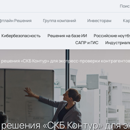
Поис
фтлайн Решения
Группа компаний
Инвесторам
Ка
Кибербезопасность
Решения на базе ИИ
Российские ноутб
САПР и ГИС
Индустриал
и решения «СКБ Контур» для экспресс-проверки контрагенто
и решения «СКБ Контур» для 