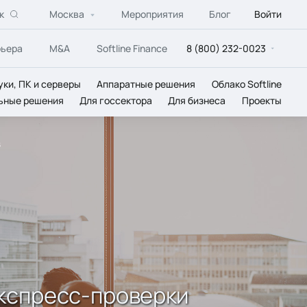
к
Москва
Мероприятия
Блог
Войти
рьера
M&A
Softline Finance
8 (800) 232-0023
уки, ПК и серверы
Аппаратные решения
Облако Softline
ьные решения
Для госсектора
Для бизнеса
Проекты
в
экспресс-проверки