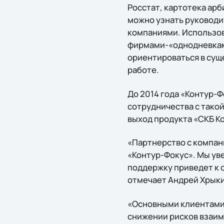
Росстат, картотека ар
можно узнать руководи
компаниями. Использов
фирмами-«однодневками
ориентироваться в сущ
работе.
До 2014 года «Контур-
сотрудничества с такой
выход продукта «СКБ К
«Партнерство с компан
«Контур-Фокус». Мы ув
поддержку приведет к 
отмечает Андрей Хрык
«Основными клиентами 
снижении рисков взаим