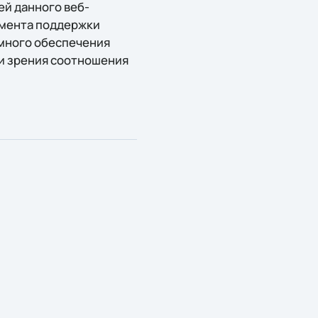
й данного веб-
амента поддержки
ммного обеспечения
ки зрения соотношения