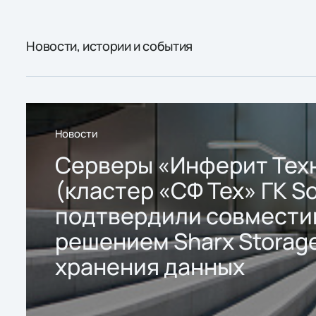
Новости, истории и события
Новости
Серверы «Инферит Тех
(кластер «СФ Тех» ГК So
подтвердили совмести
решением Sharx Storage
хранения данных