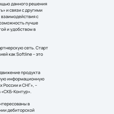
мощью данного решения
» и связи с другими
 взаимодействия с
возможность лучше
ой и удобством в
артнерскую сеть. Старт
й как Softline – это
одвижение продукта
отную информационную
 России и СНГ», –
 «СКБ-Контур».
нтересованы в
нии дебиторской