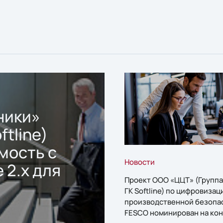
ники»
ftline)
мость с
Новости
 2.x для
Проект ООО «ЦЦТ» (Группа
ГК Softline) по цифровизац
производственной безопа
FESCO номинирован на кон