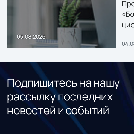
Storage 2.x для
Про
хранения данных
«Бо
ци
пр
05.08.2026
04.0
без
ном
«1С
Подпишитесь на нашу
рассылку последних
новостей и событий