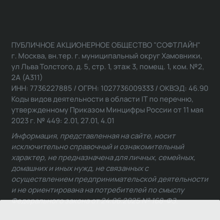
ПУБЛИЧНОЕ АКЦИОНЕРНОЕ ОБЩЕСТВО "СОФТЛАЙН"
г. Москва, вн.тер. г. муниципальный округ Хамовники,
ул Льва Толстого, д. 5, стр. 1, этаж 3, помещ. 1, ком. №2,
2А (А311)
ИНН: 7736227885 / ОГРН: 1027736009333 / ОКВЭД: 46.90
Коды видов деятельности в области IT по перечню,
утвержденному Приказом Минцифры России от 11 мая
2023 г. № 449: 2.01, 27.01, 4.01
Информация, представленная на сайте, носит
исключительно справочный и ознакомительный
характер, не предназначена для личных, семейных,
домашних и иных нужд, не связанных с
осуществлением предпринимательской деятельности
и не ориентирована на потребителей по смыслу
Федерального закона от 24.06.2025 № 168-ФЗ.