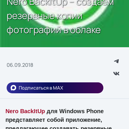
Nero BackItUp – создаем
резервные копии
фотографий в облаке
06.09.2018
Подписаться в MAX
Nero BackItUp
для Windows Phone
представляет собой приложение,
предлагающее создавать резервные