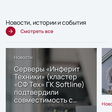
Новости, истории и события
Смотреть все
Новости
Серверы «Инферит
Техники» (кластер
«СФ Тех» ГК Softline)
подтвердили
совместимость с
Нов
решением Sharx