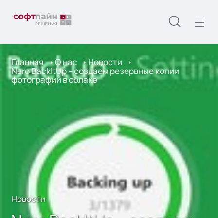
Главная
О нас
Новости
Nero BackItUp – создаем резервные копии
фотографий в облаке
Новости