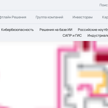
Поис
фтлайн Решения
Группа компаний
Инвесторам
Ка
Кибербезопасность
Решения на базе ИИ
Российские ноутб
САПР и ГИС
Индустриал
 в УЦ Softline!