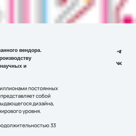
ванного вендора.
производству
 научных и
миллионами постоянных
 представляет собой
выдающегося дизайна,
мирового уровня.
продолжительностью 33