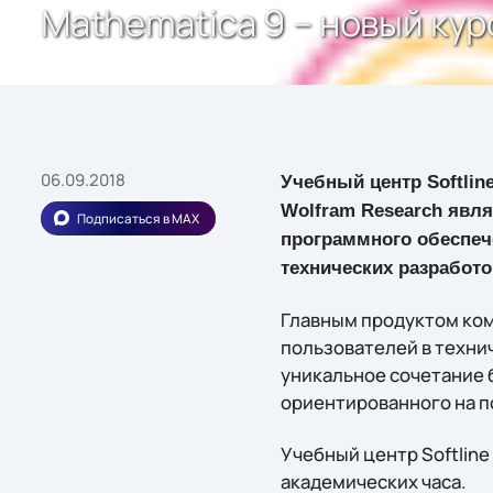
Mathematica 9 – новый курс
06.09.2018
Учебный центр Softlin
Wolfram Research явля
Подписаться в MAX
программного обеспеч
технических разработо
Главным продуктом ком
пользователей в техни
уникальное сочетание 
ориентированного на п
Учебный центр Softline
академических часа.