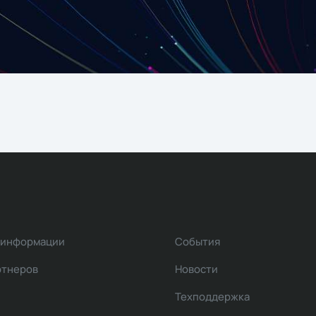
 информации
События
ртнеров
Новости
Техподдержка