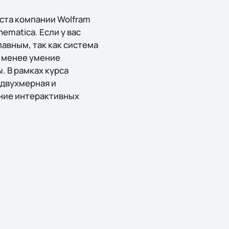
ста компании Wolfram
ematica. Если у вас
авным, так как система
 менее умение
. В рамках курса
двухмерная и
ание интерактивных