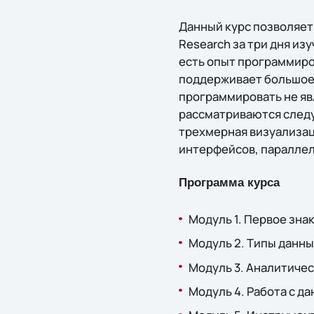
Данный курс позволяет
Research за три дня из
есть опыт программиров
поддерживает большое 
программировать не яв
рассматриваются следу
трехмерная визуализац
интерфейсов, параллел
Программа курса
Модуль 1. Первое зна
Модуль 2. Типы данны
Модуль 3. Аналитичес
Модуль 4. Работа с д