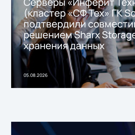
Серверы «Инферит Тех
(кластер «СФ Тех» ГК So
подтвердили совмести
решением Sharx Storage
хранения данных
05.08.2026