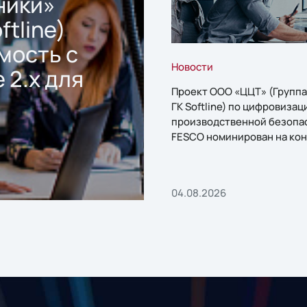
ники»
ftline)
мость с
Новости
 2.x для
Проект ООО «ЦЦТ» (Группа
ГК Softline) по цифровизац
производственной безопа
FESCO номинирован на кон
«1С:Проект года»
04.08.2026