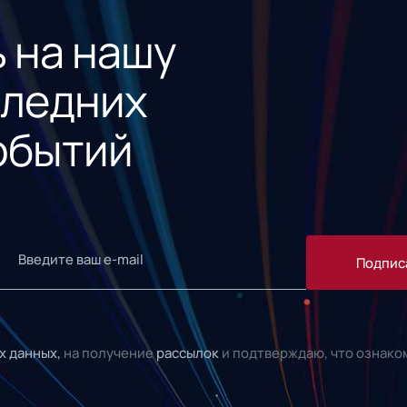
 на нашу
следних
обытий
Подпис
х данных,
на получение
рассылок
и подтверждаю, что ознако