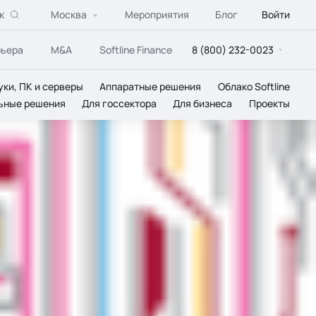
к
Москва
Мероприятия
Блог
Войти
рьера
M&A
Softline Finance
8 (800) 232-0023
уки, ПК и серверы
Аппаратные решения
Облако Softline
ьные решения
Для госсектора
Для бизнеса
Проекты