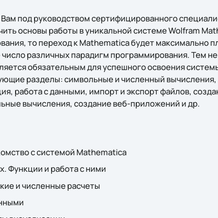
 Вам под руководством сертифицированного специали
учить основы работы в уникальной системе Wolfram Math
ания, то переход к Mathematica будет максимально пл
число различных парадигм программирования. Тем не
ляется обязательным для успешного освоения системы
ющие разделы: символьные и численный вычисления, 
ия, работа с данными, импорт и экспорт файлов, созд
ьные вычисления, создание веб-приложений и др.
комство с системой Mathematica
х. Функции и работа с ними
кие и численные расчеты
анными