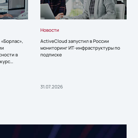
Новости
 «Борлас»,
ActiveCloud запустил в России
ии
мониторинг ИТ-инфраструктуры по
сности в
подписке
курс
31.07.2026