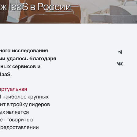
ж IaaS в России
нного исследования
нии удалось благодаря
чных сервисов и
IaaS.
иртуальная
 11 наиболее крупных
ит в тройку лидеров
ых является
ет говорить о
 предоставлении