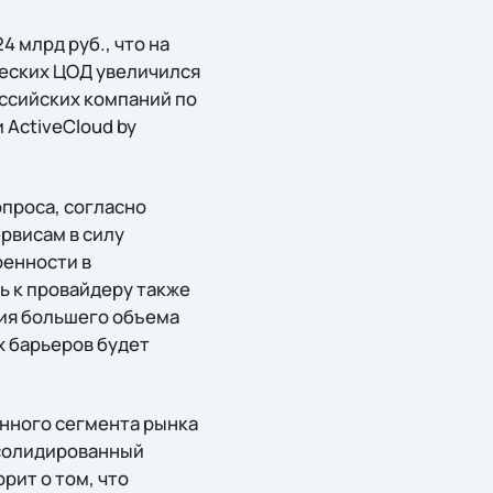
4 млрд руб., что на
ческих ЦОД увеличился
оссийских компаний по
 ActiveCloud by
проса, согласно
рвисам в силу
ренности в
ь к провайдеру также
ния большего объема
х барьеров будет
анного сегмента рынка
нсолидированный
орит о том, что