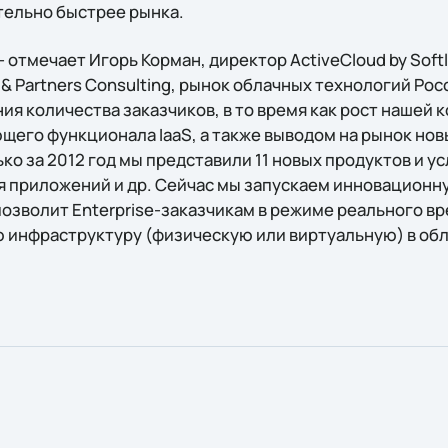
тельно быстрее рынка.
 отмечает Игорь Корман, директор ActiveCloud by Softli
 & Partners Consulting, рынок облачных технологий Ро
ния количества заказчиков, в то время как рост нашей
его функционала IaaS, а также выводом на рынок нов
о за 2012 год мы представили 11 новых продуктов и усл
я приложений и др. Сейчас мы запускаем инновационн
позволит Enterprise-заказчикам в режиме реального 
 инфраструктуру (физическую или виртуальную) в обла