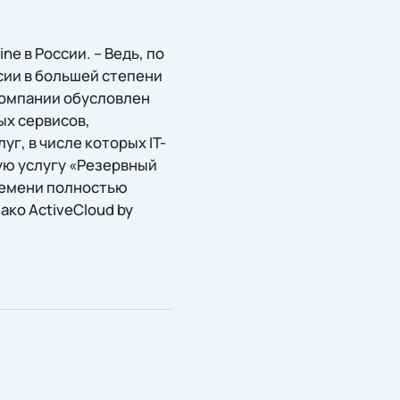
ne в России. – Ведь, по
ссии в большей степени
 компании обусловлен
ых сервисов,
уг, в числе которых IT-
ую услугу «Резервный
времени полностью
ко ActiveCloud by