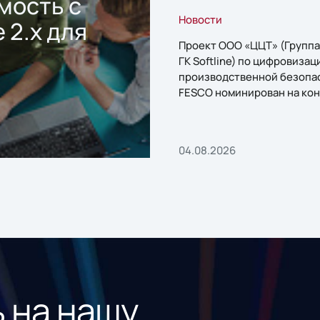
мость с
Новости
 2.x для
Проект ООО «ЦЦТ» (Группа
ГК Softline) по цифровизац
производственной безопа
FESCO номинирован на кон
«1С:Проект года»
04.08.2026
 на нашу