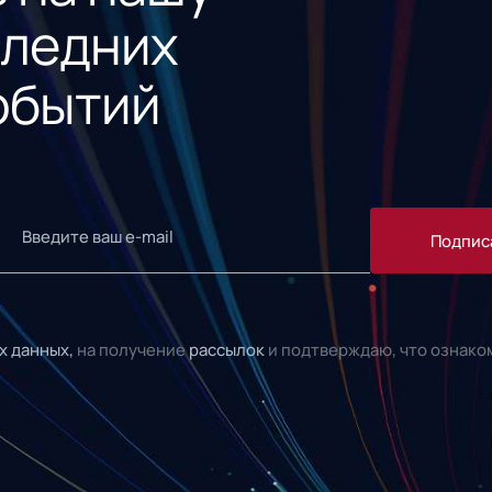
следних
обытий
Подпис
х данных,
на получение
рассылок
и подтверждаю, что ознако