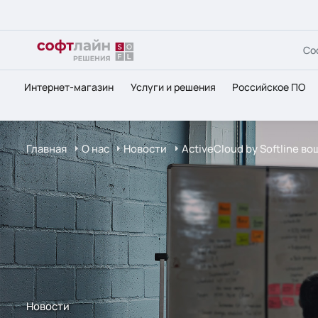
Со
Интернет-магазин
Услуги и решения
Российское ПО
Главная
О нас
Новости
ActiveCloud by Softline в
Новости