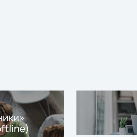
ники»
ftline)