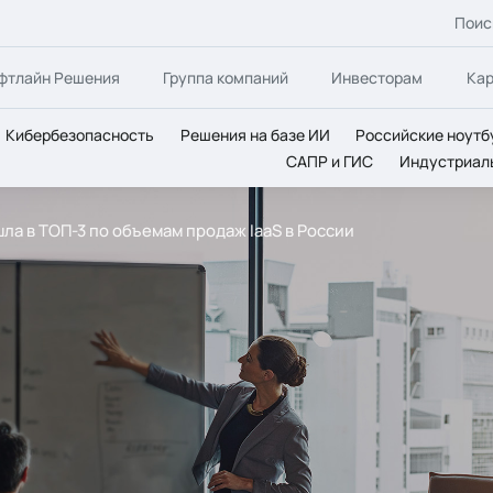
Поис
фтлайн Решения
Группа компаний
Инвесторам
Ка
Кибербезопасность
Решения на базе ИИ
Российские ноутб
САПР и ГИС
Индустриал
ошла в ТОП-3 по объемам продаж IaaS в России