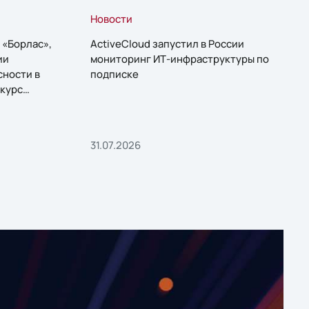
Новости
 «Борлас»,
ActiveCloud запустил в России
ии
мониторинг ИТ-инфраструктуры по
сности в
подписке
курс
31.07.2026