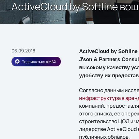
ActiveCloud by Softline в
06.09.2018
ActiveCloud by Softli
J'son & Partners Cons
Подписаться в MAX
высокому качеству ус
удобству их предостав
Согласно данным иссле
инфраструктура в арен
компаний, предоставля
этого списка, ее опер
строительство ЦОД и ча
лидерстве ActiveCloud
публичных облаков.