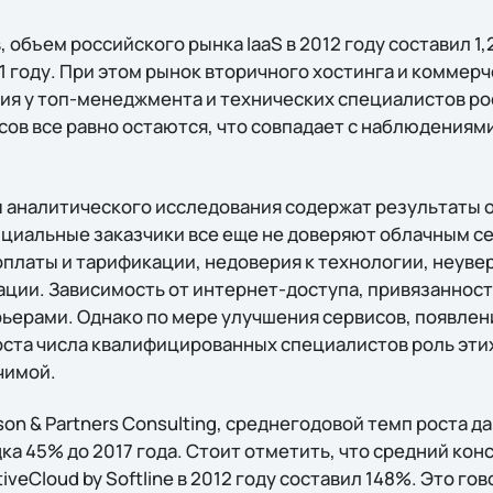
объем российского рынка IaaS в 2012 году составил 1,2
1 году. При этом рынок вторичного хостинга и коммер
ния у топ-менеджмента и технических специалистов р
ов все равно остаются, что совпадает с наблюдениями
ы аналитического исследования содержат результаты о
циальные заказчики все еще не доверяют облачным се
платы и тарификации, недоверия к технологии, неуве
ии. Зависимость от интернет-доступа, привязанност
ьерами. Однако по мере улучшения сервисов, появле
оста числа квалифицированных специалистов роль эти
чимой.
on & Partners Consulting, среднегодовой темп роста д
ка 45% до 2017 года. Стоит отметить, что средний ко
iveCloud by Softline в 2012 году составил 148%. Это гов