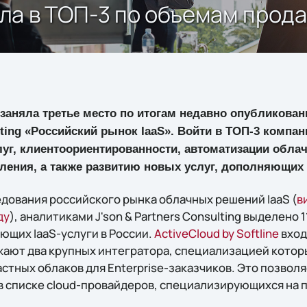
ошла в ТОП-3 по объемам прода
ne заняла третье место по итогам недавно опубликова
ulting «Российский рынок IaaS». Войти в ТОП-3 компа
луг, клиентоориентированности, автоматизации обла
ления, а также развитию новых услуг, дополняющих 
дования российского рынка облачных решений IaaS (
в
ду
), аналитиками J'son & Partners Consulting выделено
ющих IaaS-услуги в России.
ActiveCloud by Softline
вход
ежают два крупных интегратора, специализацией котор
стных облаков для Enterprise-заказчиков. Это позволя
 в списке cloud-провайдеров, специализирующихся на