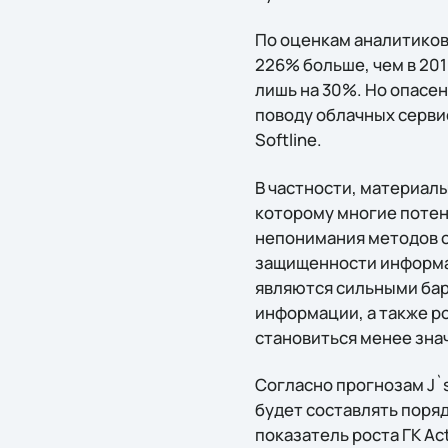
По оценкам аналитиков, 
226% больше, чем в 201
лишь на 30%. Но опасе
поводу облачных сервис
Softline.
В частности, материал
которому многие потен
непонимания методов о
защищенности информац
являются сильными бар
информации, а также р
становиться менее зна
Согласно прогнозам J`s
будет составлять поряд
показатель роста ГК Act