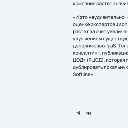
компания растет значи
«И это неудивительно, –
оценке экспертов J'son
растет за счет увеличе
улучшением существующ
дополняющих IaaS. Тольк
консалтинг, публикаци
ЦОД» (РЦОД), которая 
дублировать локальную
Softline».