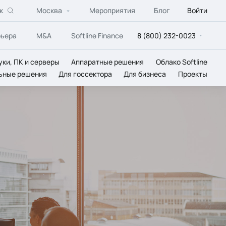
к
Москва
Мероприятия
Блог
Войти
рьера
M&A
Softline Finance
8 (800) 232-0023
уки, ПК и серверы
Аппаратные решения
Облако Softline
ьные решения
Для госсектора
Для бизнеса
Проекты