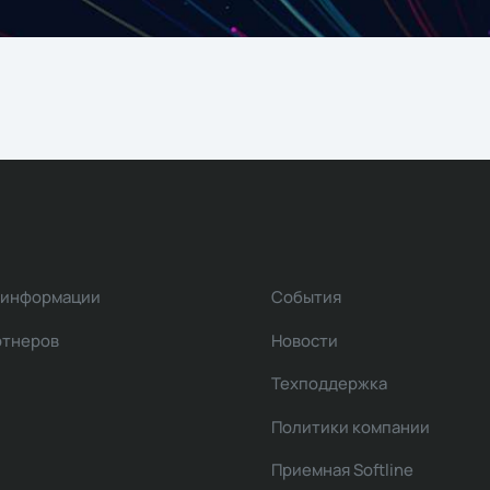
 информации
События
ртнеров
Новости
Техподдержка
Политики компании
Приемная Softline