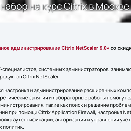
бор на курс Citrix в Москве
ное администрирование Citrix NetScaler 9.0»
со скидк
IT-специалистов, системных администраторов, занима
дуктов Citrix NetScaler.
ся настройка и администрирование расширенных компон
Теоретические занятия и лабораторные работы помогут 
министрирования, такие как поиск и решение проблем
 при помощи Citrix Application Firewall, настройка Ne
ройка аутентификации, авторизации и управления уче
 политик.