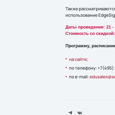
Также рассматриваются
использование EdgeSigh
Даты проведения: 21 -
Стоимость со скидкой: 
Программу, расписание
на сайте
;
по телефону: +7(495)
по e-mail:
edusales@so