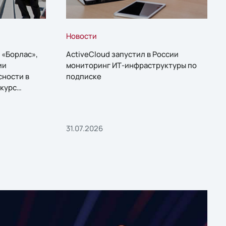
Новости
 «Борлас»,
ActiveCloud запустил в России
ии
мониторинг ИТ-инфраструктуры по
сности в
подписке
курс
31.07.2026