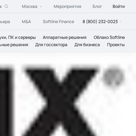
к
Москва
Мероприятия
Блог
Войти
рьера
M&A
Softline Finance
8 (800) 232-0023
уки, ПК и серверы
Аппаратные решения
Облако Softline
ьные решения
Для госсектора
Для бизнеса
Проекты