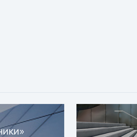
ники»