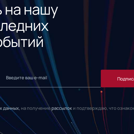
 на нашу
следних
обытий
Подпис
х данных,
на получение
рассылок
и подтверждаю, что ознако