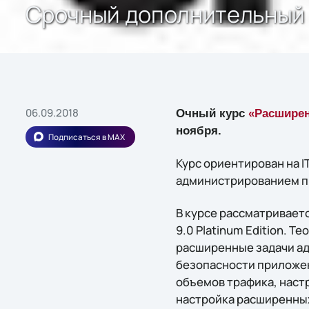
Срочный дополнительный на
06.09.2018
Очный курс
«Расширен
ноября.
Подписаться в MAX
Курс ориентирован на 
администрированием про
В курсе рассматривает
9.0 Platinum Edition. 
расширенные задачи ад
безопасности приложений
объемов трафика, наст
настройка расширенных