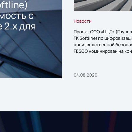
ftline)
мость с
Новости
 2.x для
Проект ООО «ЦЦТ» (Группа
ГК Softline) по цифровизац
производственной безопа
FESCO номинирован на кон
«1С:Проект года»
04.08.2026