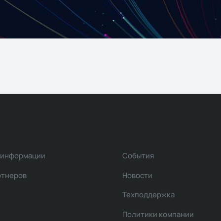
 информации
События
ртнеров
Новости
Техподдержка
Политики компании