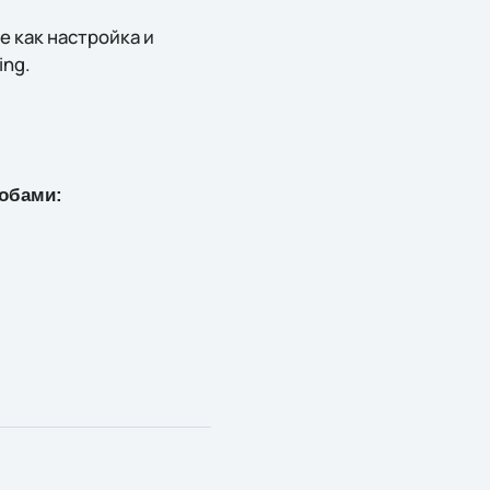
 как настройка и
ing.
собами: