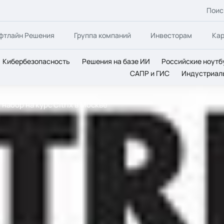
Поис
фтлайн Решения
Группа компаний
Инвесторам
Ка
Кибербезопасность
Решения на базе ИИ
Российские ноутб
САПР и ГИС
Индустриал
абор на курс Citrix в Москве