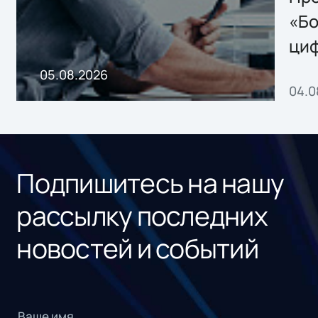
хранения данных
«Бо
ци
пр
05.08.2026
04.0
без
ном
«1С
Подпишитесь на нашу
рассылку последних
новостей и событий