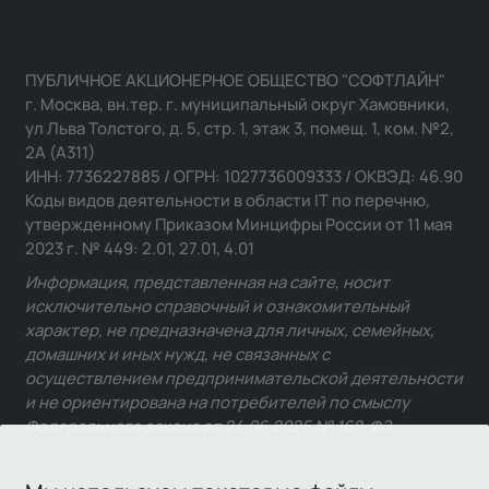
ПУБЛИЧНОЕ АКЦИОНЕРНОЕ ОБЩЕСТВО "СОФТЛАЙН"
г. Москва, вн.тер. г. муниципальный округ Хамовники,
ул Льва Толстого, д. 5, стр. 1, этаж 3, помещ. 1, ком. №2,
2А (А311)
ИНН: 7736227885 / ОГРН: 1027736009333 / ОКВЭД: 46.90
Коды видов деятельности в области IT по перечню,
утвержденному Приказом Минцифры России от 11 мая
2023 г. № 449: 2.01, 27.01, 4.01
Информация, представленная на сайте, носит
исключительно справочный и ознакомительный
характер, не предназначена для личных, семейных,
домашних и иных нужд, не связанных с
осуществлением предпринимательской деятельности
и не ориентирована на потребителей по смыслу
Федерального закона от 24.06.2025 № 168-ФЗ.