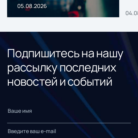
пр
05.08.2026
04.0
без
ном
«1С
Подпишитесь на нашу
рассылку последних
новостей и событий