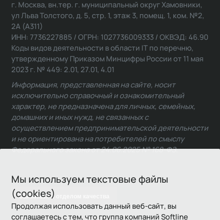
г. Москва, вн.тер. г. муниципальный округ Хамовники,
ул Льва Толстого, д. 5, стр. 1, этаж 3, помещ. 1, ком. №2,
2А (А311)
ИНН: 7736227885 / ОГРН: 1027736009333 / ОКВЭД: 46.90
Коды видов деятельности в области IT по перечню,
утвержденному Приказом Минцифры России от 11 мая
2023 г. № 449: 2.01, 27.01, 4.01
Информация, представленная на сайте, носит
исключительно справочный и ознакомительный
характер, не предназначена для личных, семейных,
домашних и иных нужд, не связанных с
осуществлением предпринимательской деятельности
и не ориентирована на потребителей по смыслу
Федерального закона от 24.06.2025 № 168-ФЗ.
Мы используем текстовые файлы
(cookies)
Связаться с отделом качества
Продолжая использовать данный веб-сайт, вы
соглашаетесь с тем, что группа компаний Softline