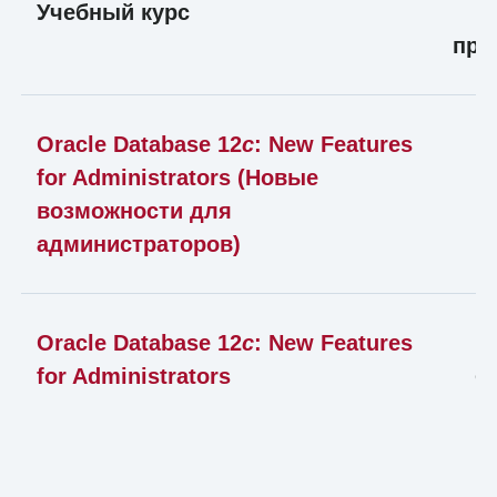
Учебный курс
про
В
Oracle Database 12
c
: New Features
for Administrators (Новые
возможности для
администраторов)
Oracle Database 12
c
: New Features
о
for Administrators
н