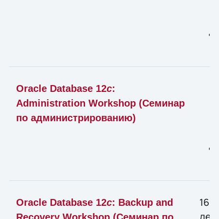
д
Oracle Database 12
c
:
н
Administration Workshop (Семинар
по администрированию)
д
16–
Oracle Database 12
c
: Backup and
дек
Recovery Workshop (Семинар по