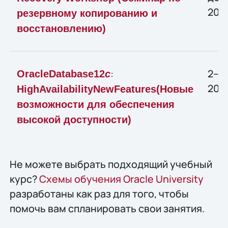
2013
резервному копированию и
восстановлению)
:
2–4
Oracle
Database
12
c
2013
High
Availability
New
Features
(Новые
возможности для обеспечения
высокой доступности)
Не можете выбрать подходящий учебный
курс?
Схемы обучения Oracle University
разработаны как раз для того, чтобы
помочь вам спланировать свои занятия.