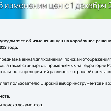
 изменении цен с 1 декабря 
уведомляет об изменении цен на коробочное решени
013 года.
предназначенная для хранения, поиска и отображения 
в, а также стандартов, применяемых на территории Р
тельность предприятий различных отраслей промышл
ляет пользователю широкий выбор инструментов и в
нота.
 поиска документов.