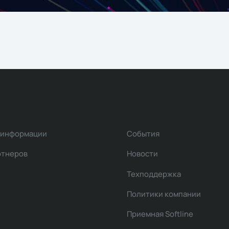
 информации
События
ртнеров
Новости
Техподдержка
Политики компании
Приемная Softline