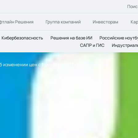
Поис
фтлайн Решения
Группа компаний
Инвесторам
Ка
Кибербезопасность
Решения на базе ИИ
Российские ноутб
САПР и ГИС
Индустриал
 изменении цен с 1 декабря 2013 года