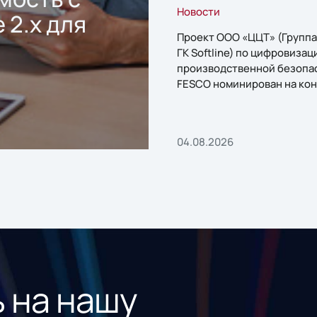
Новости
 2.x для
Проект ООО «ЦЦТ» (Группа
ГК Softline) по цифровизац
производственной безопа
FESCO номинирован на кон
«1С:Проект года»
04.08.2026
 на нашу