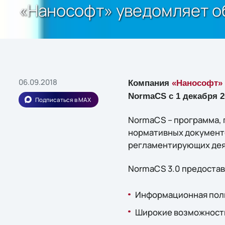
«Нанософт» уведомляет об
06.09.2018
Компания
«Нанософт»
NormaCS с 1 декабря 2
Подписаться в MAX
NormaCS – программа, 
нормативных документо
регламентирующих дея
NormaCS 3.0 предостав
Информационная пол
Широкие возможности