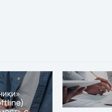
ники»
ftline)
мость с