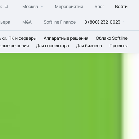
к
Москва
Мероприятия
Блог
Войти
рьера
M&A
Softline Finance
8 (800) 232-0023
уки, ПК и серверы
Аппаратные решения
Облако Softline
ьные решения
Для госсектора
Для бизнеса
Проекты