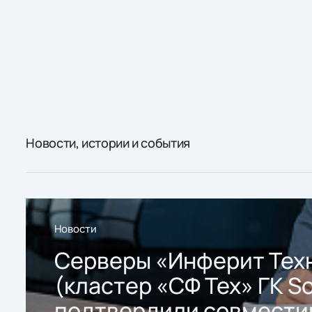
Новости, истории и события
Новости
Серверы «Инферит Тех
(кластер «СФ Тех» ГК So
подтвердили совмести