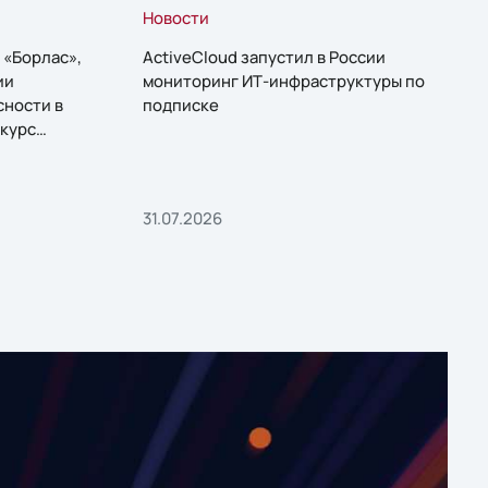
Новости
 «Борлас»,
ActiveCloud запустил в России
ии
мониторинг ИТ-инфраструктуры по
сности в
подписке
курс
31.07.2026