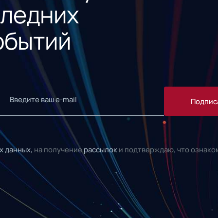
следних
обытий
Подпис
х данных,
на получение
рассылок
и подтверждаю, что ознако