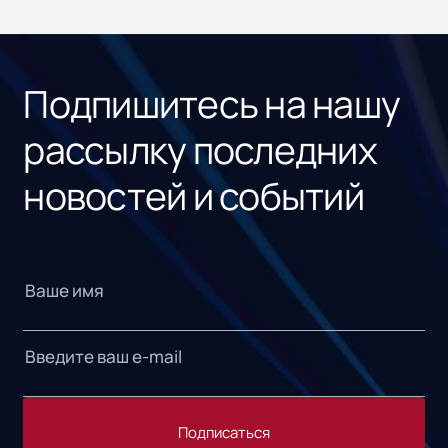
ном
«1С
Подпишитесь на нашу
рассылку последних
новостей и событий
Подписаться