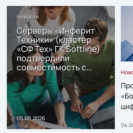
Новости
Серверы «Инферит
Техники» (кластер
«СФ Тех» ГК Softline)
подтвердили
совместимость с
Нов
решением Sharx
Storage 2.x для
Про
хранения данных
«Бо
ци
пр
05.08.2026
04.0
без