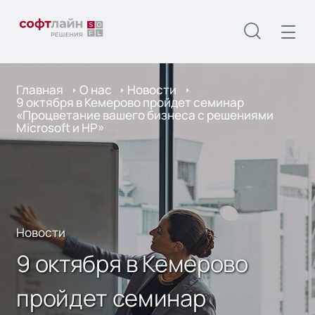
Главная
О нас
Новости
9 октября в Кемерово пройдет семинар
«Процветание вашего бизнеса с решениями
Microsoft и HP»
Новости
9 октября в Кемерово
пройдет семинар