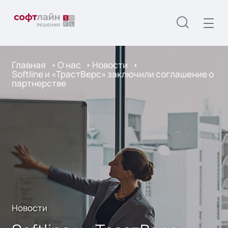
Главная
О нас
Новости
Softline и «ТрастВерс» заключили соглашение о
партнерстве
Новости