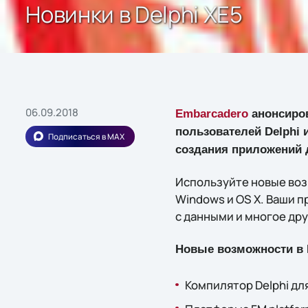
Новинки в Delphi XE5
06.09.2018
Embarcadero
анонсиро
пользователей Delphi 
Подписаться в MAX
создания приложений 
Используйте новые возм
Windows и OS X. Ваши п
с данными и многое дру
Новые возможности в D
Компилятор Delphi для