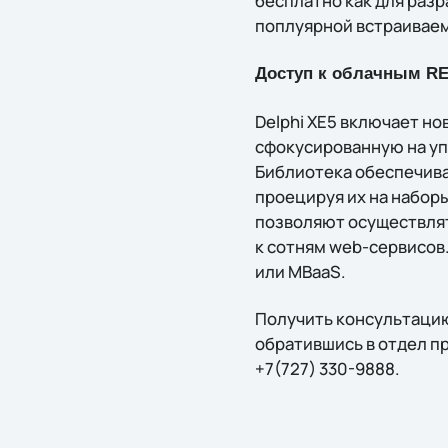
бесплатно как для разра
поплуярной встраиваемо
Доступ к облачным RE
Delphi XE5 включает но
сфокусированную на уп
Библиотека обеспечива
проецируя их на наборы
позволяют осуществлят
к сотням web-сервисов
или MBaaS.
Получить конcультацию
обратившись в отдел пр
+7(727) 330-9888.