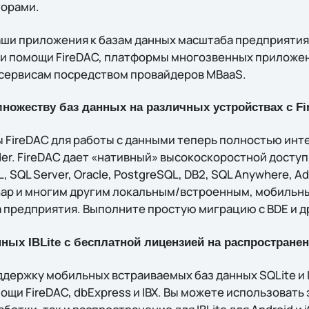
орами.
ши приложения к базам данных масштаба предприятия
при помощи FireDAC, платформы многозвенных приложен
сервисам посредством провайдеров MBaaS.
ножеству баз данных на различных устройствах с F
 FireDAC для работы с данными теперь полностью инт
lder. FireDAC даeт «нативный» высокоскоростной доступ и
, SQL Server, Oracle, PostgreSQL, DB2, SQL Anywhere, Adv
aSnap и многим другим локальным/встроенным, мобильн
 предприятия. Выполните простую миграцию с BDE и д
ных IBLite с бесплатной лицензией на распростране
ддержку мобильных встраиваемых баз данных SQLite и I
омощи FireDAC, dbExpress и IBX. Вы можете использовать