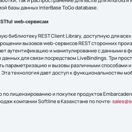
ботки, так и распространение для IBLite для Android и 
й базы данных InterBase ToGo database.
STful web-сервисам
вую библиотеку REST Client Library, доступную для все
рощении вызовов web-сервисов REST сторонних прои
ет аутентификацию и манипулирование с данными в ф
 данных для связи посредством LiveBindings. Три про
ь параметризацию и вызовы различными способами и 
. Эта технология даeт доступ к функциональностям мо
 по лицензированию и покупке продуктов Embarcadero
одаж компании Softline в Казахстане по почте:
sales@so