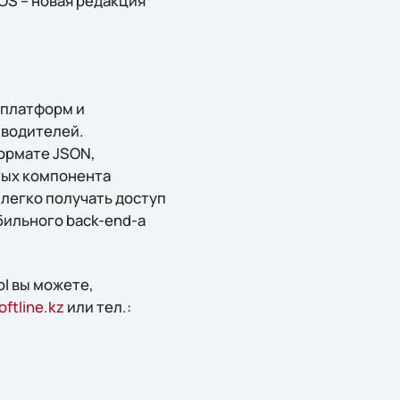
iOS – новая редакция
х платформ и
зводителей.
ормате JSON,
стых компонента
легко получать доступ
бильного back-end-а
l вы можете,
ftline.kz
или тел.: