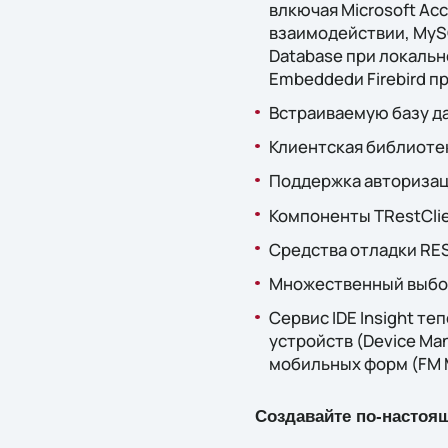
влкючая Microsoft Acce
взаимодействии, MyS
Database при локальн
Embeddedи Firebird п
Встраиваемую базу да
Клиентская библиотек
Поддержка авторизации
Компоненты TRestClie
Средства отладки RES
Множественный выбор
Сервис IDE Insight т
устройств (Device Ma
мобильных форм (FM M
Создавайте по-настоя