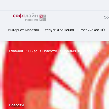
Со
Интернет-магазин
Услуги и решения
Российское ПО
Главная
О нас
Новости
Новинки в Delphi XE5
Новости