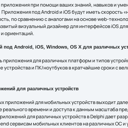
приложения при помощи ваших знаний, навыков и умен
. Приложения под Android и iOS будут иметь скорость «
ть, по сравнению с аналогами на основе web-техноло
азвитый визуальный дизайнер для интерфейсов iOS для
 и ориентаций.
 под Android, iOS, Windows, OS X для различных ус
ь приложения для различных платформ и типов устрой
 устройства и ПК/ноутбуков в кратчайшие сроки с ве
жений для различных устройств
х приложений для мобильных устройств выходит дале
 реального времени и доступа к данным масштаба пр
риложений для различных устройств в Delphi даeт раз
-end сервисам мобильных клиентов на различных ОС и 