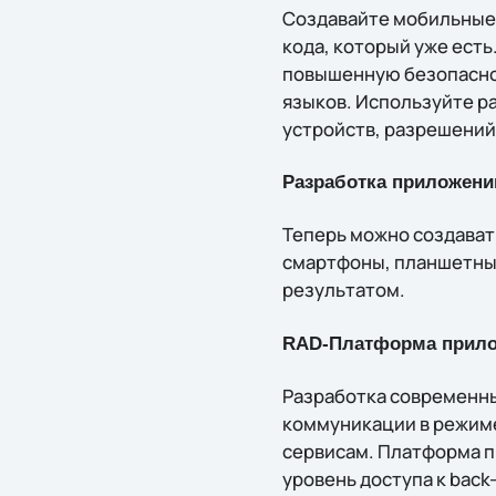
Создавайте мобильные 
кода, который уже есть
повышенную безопаснос
языков. Используйте р
устройств, разрешений
Разработка приложений
Теперь можно создават
смартфоны, планшетные
результатом.
RAD-Платформа прило
Разработка современны
коммуникации в режиме
сервисам. Платформа п
уровень доступа к back