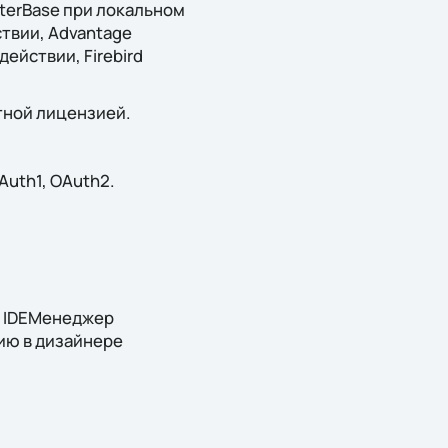
InterBase при локальном
твии, Advantage
ействии, Firebird
атной лицензией.
Auth1, OAuth2.
лу IDEМенеджер
нию в дизайнере