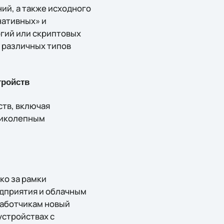
ий, а также исходного
нативных» и
гий или скриптовых
 различных типов
тройств
ств, включая
ликолепным
ко за рамки
едприятия и облачным
работчикам новый
устройствах с