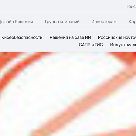
Поис
фтлайн Решения
Группа компаний
Инвесторам
Ка
Кибербезопасность
Решения на базе ИИ
Российские ноутб
САПР и ГИС
Индустриал