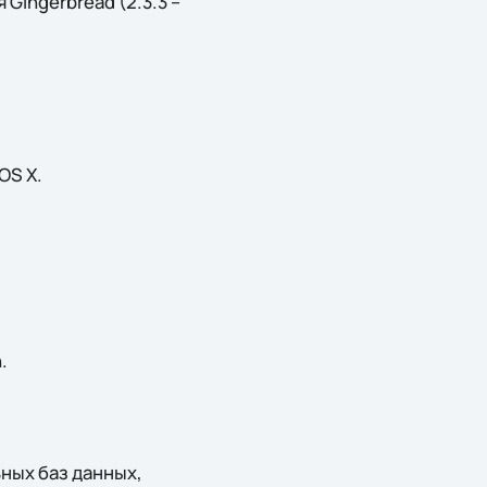
Gingerbread (2.3.3 –
OS X.
.
ных баз данных,