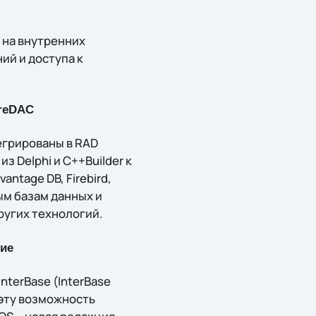
 на внутренних
ий и доступа к
ireDAC
егрированы в RAD
з Delphi и C++Builder к
antage DB, Firebird,
ым базам данных и
ругих технологий.
ние
nterBase (InterBase
 эту возможность