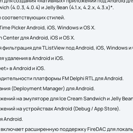
 для создания «нативных» приложений под Android для 
ch (4.0.3, 4.0.4) и Jelly Bean (4.1.x, 4.2.x, 4.3.x)*.
и соответствующих стилей.
me Picker Android, iOS, Windows и OS X.
 Center для Android, iOS и OS X.
фильтрация для TListView под Android, iOS, Windows и 
 удаления в Android и iOS.
t» в Android и iOS.
ительности платформы FM Delphi RTL для Android.
ия (Deployment Manager) для Android.
ений на эмуляторе для Ice Cream Sandwich и Jelly Bean
ений на устройствах Android (Debug / App Store).
я Android.
l включает расширенную поддержку FireDAC для локаль