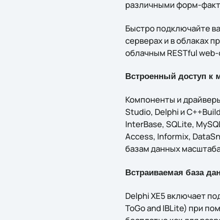
различными форм-факт
Быстро подключайте ва
серверах и в облаках 
облачным RESTful web-
Встроенный доступ к м
Компоненты и драйверы
Studio, Delphi и C++Bui
InterBase, SQLite, MySQL
Access, Informix, Dat
базам данных масштаба
Встраиваемая база дан
Delphi XE5 включает по
ToGo and IBLite) при п