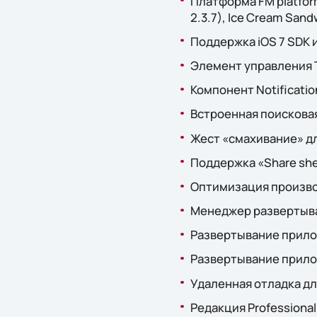
Платформа FM platform
2.3.7), Ice Cream Sandwi
Поддержка iOS 7 SDK 
Элемент управления Ti
Компонент Notification
Встроенная поисковая 
Жест «смахивание» для
Поддержка «Share shee
Оптимизация производ
Менеджер развeртыван
Развeртывание прилож
Развертывание прилож
Удалeнная отладка дл
Редакция Professiona