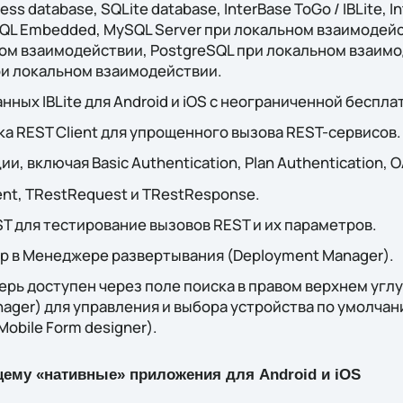
ss database, SQLite database, InterBase ToGo / IBLite, 
QL Embedded, MySQL Server при локальном взаимодейс
ом взаимодействии, PostgreSQL при локальном взаимод
ри локальном взаимодействии.
нных IBLite для Android и iOS с неограниченной беспл
а REST Client для упрощенного вызова REST-сервисов.
, включая Basic Authentication, Plan Authentication, O
nt, TRestRequest и TRestResponse.
T для тестирование вызовов REST и их параметров.
 в Менеджере развeртывания (Deployment Manager).
еперь доступен через поле поиска в правом верхнем уг
nager) для управления и выбора устройства по умолча
obile Form designer).
щему «нативные» приложения для Android и iOS