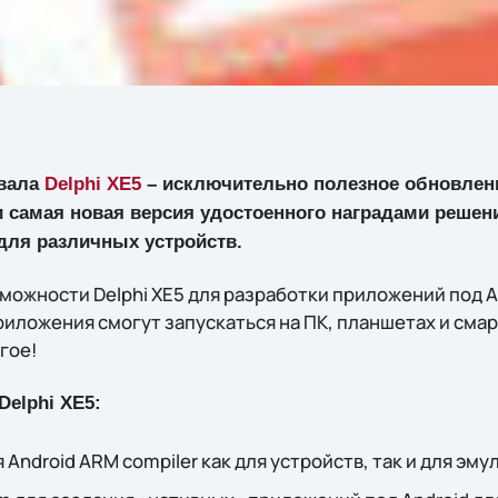
вала
Delphi XE5
– исключительно полезное обновлен
и самая новая версия удостоенного наградами решен
для различных устройств.
ожности Delphi XE5 для разработки приложений под An
риложения смогут запускаться на ПК, планшетах и сма
гое!
elphi XE5:
 Android ARM compiler как для устройств, так и для эму