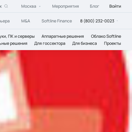
к
Москва
Мероприятия
Блог
Войти
рьера
M&A
Softline Finance
8 (800) 232-0023
уки, ПК и серверы
Аппаратные решения
Облако Softline
ьные решения
Для госсектора
Для бизнеса
Проекты