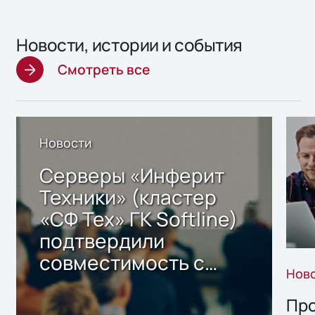
Новости, истории и события
Смотреть все
Новости
Серверы «Инферит
Техники» (кластер
«СФ Тех» ГК Softline)
подтвердили
совместимость с
Нов
решением Sharx
Storage 2.x для
Про