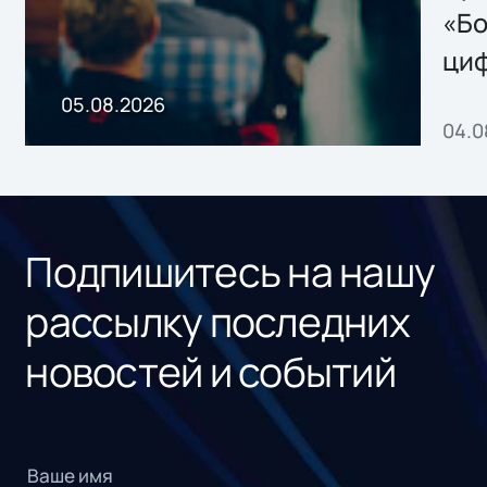
хранения данных
«Бо
ци
пр
05.08.2026
04.0
без
ном
«1С
Подпишитесь на нашу
рассылку последних
новостей и событий