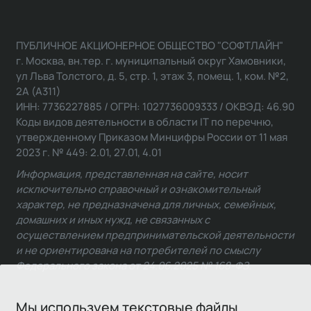
ПУБЛИЧНОЕ АКЦИОНЕРНОЕ ОБЩЕСТВО "СОФТЛАЙН"
г. Москва, вн.тер. г. муниципальный округ Хамовники,
ул Льва Толстого, д. 5, стр. 1, этаж 3, помещ. 1, ком. №2,
2А (А311)
ИНН: 7736227885 / ОГРН: 1027736009333 / ОКВЭД: 46.90
Коды видов деятельности в области IT по перечню,
утвержденному Приказом Минцифры России от 11 мая
2023 г. № 449: 2.01, 27.01, 4.01
Информация, представленная на сайте, носит
исключительно справочный и ознакомительный
характер, не предназначена для личных, семейных,
домашних и иных нужд, не связанных с
осуществлением предпринимательской деятельности
и не ориентирована на потребителей по смыслу
Федерального закона от 24.06.2025 № 168-ФЗ.
Мы используем текстовые файлы