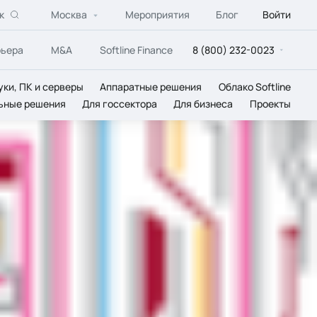
к
Москва
Мероприятия
Блог
Войти
рьера
M&A
Softline Finance
8 (800) 232-0023
уки, ПК и серверы
Аппаратные решения
Облако Softline
ьные решения
Для госсектора
Для бизнеса
Проекты