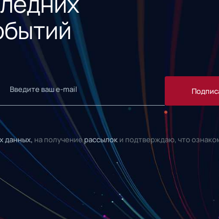
следних
обытий
Подпис
х данных,
на получение
рассылок
и подтверждаю, что ознако