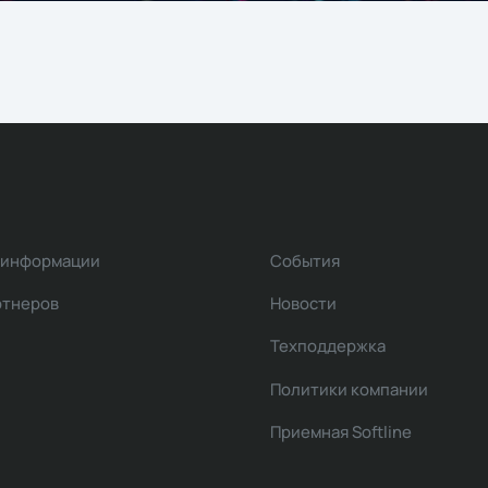
 информации
События
ртнеров
Новости
Техподдержка
Политики компании
Приемная Softline