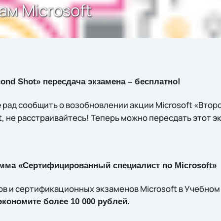
м Microsoft
cond Shot» пересдача экзамена – бесплатно!
рад сообщить о возобновлении акции Microsoft «Второ
e
t, не расстраивайтесь! Теперь можно пересдать этот 
амма «Сертифицированный специалист по Microsoft»
в и сертификационных экзаменов Microsoft в Учебном ц
экономите более 10 000 рублей.