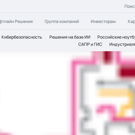
Поис
фтлайн Решения
Группа компаний
Инвесторам
Ка
Кибербезопасность
Решения на базе ИИ
Российские ноутб
САПР и ГИС
Индустриал
ам Microsoft