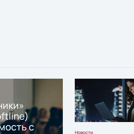
ники»
ftline)
мость с
Новости