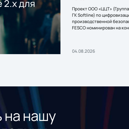
 2.x для
Проект ООО «ЦЦТ» (Группа
ГК Softline) по цифровизац
производственной безопа
FESCO номинирован на кон
«1С:Проект года»
04.08.2026
 на нашу