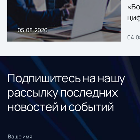
хранения данных
«Бо
ци
пр
05.08.2026
04.0
без
ном
«1С
Подпишитесь на нашу
рассылку последних
новостей и событий