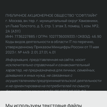
ПУБЛИЧНОЕ АКЦИОНЕРНОЕ ОБЩЕСТВО "СОФТЛАЙН"
г. Москва, вн.тер. г. муниципальный округ Хамовники,
ул Льва Толстого, д. 5, стр. 1, этаж 3, помещ. 1, ком. №2,
2А (А311)
ИНН: 7736227885 / ОГРН: 1027736009333 / ОКВЭД: 46.90
Коды видов деятельности в области IT по перечню,
утвержденному Приказом Минцифры России от 11 мая
2023 г. № 449: 2.01, 27.01, 4.01
Информация, представленная на сайте, носит
исключительно справочный и ознакомительный
характер, не предназначена для личных, семейных,
домашних и иных нужд, не связанных с
осуществлением предпринимательской деятельности
и не ориентирована на потребителей по смыслу
Федерального закона от 24.06.2025 № 168-ФЗ.
Мы используем текстовые файлы