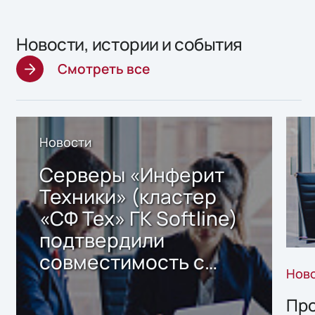
Новости, истории и события
Смотреть все
Новости
Серверы «Инферит
Техники» (кластер
«СФ Тех» ГК Softline)
подтвердили
совместимость с
Нов
решением Sharx
Storage 2.x для
Про