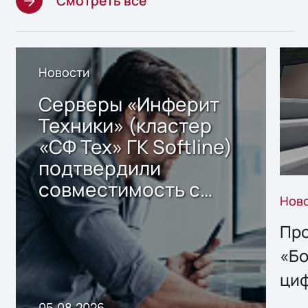
Смотреть все
Новости
Серверы «Инферит
Техники» (кластер
«СФ Тех» ГК Softline)
подтвердили
совместимость с
Нов
решением Sharx
Storage 2.x для
Про
хранения данных
«Бо
ци
пр
05.08.2026