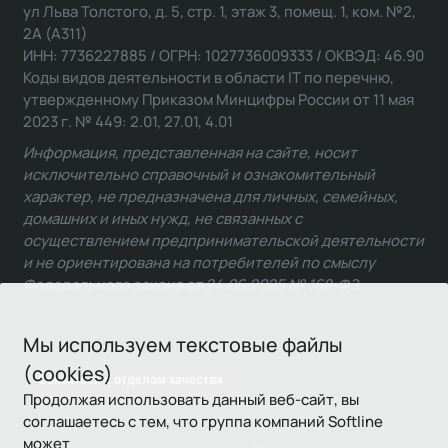
ул Льва Толстого, д. 5, стр. 1, этаж 3, помещ. 1, ком. №2,
2А (А311)
ИНН: 7736227885 / ОГРН: 1027736009333 / ОКВЭД: 46.90
Коды видов деятельности в области IT по перечню,
утвержденному Приказом Минцифры России от 11 мая
2023 г. № 449: 2.01, 27.01, 4.01
Информация, представленная на сайте, носит
исключительно справочный и ознакомительный
характер, не предназначена для личных, семейных,
домашних и иных нужд, не связанных с
осуществлением предпринимательской деятельности
и не ориентирована на потребителей по смыслу
Федерального закона от 24.06.2025 № 168-ФЗ.
Мы используем текстовые файлы
(cookies)
Связаться с отделом качества
Продолжая использовать данный веб-сайт, вы
соглашаетесь с тем, что группа компаний Softline
может