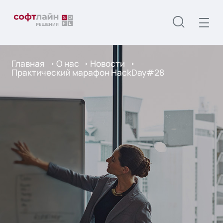
Главная
О нас
Новости
Практический марафон HackDay#28