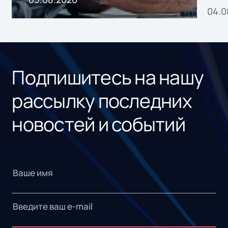
04.0
без
ном
«1С
Подпишитесь на нашу
рассылку последних
новостей и событий