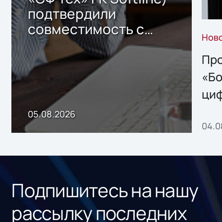
подтвердили
совместимость с
Нов
решением Sharx
Storage 2.x для
Про
хранения данных
«Бо
ци
пр
05.08.2026
04.0
без
ном
«1С
Подпишитесь на нашу
рассылку последних