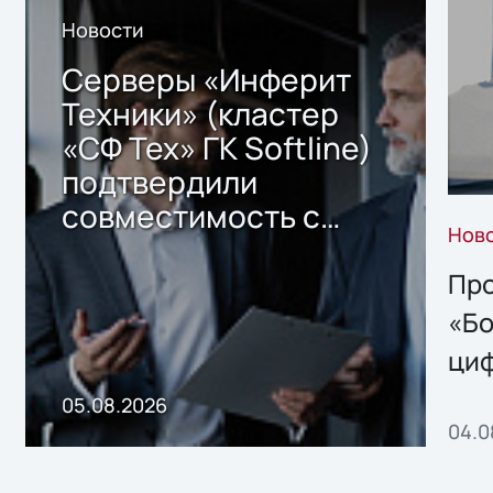
Новости
Серверы «Инферит
Техники» (кластер
«СФ Тех» ГК Softline)
подтвердили
совместимость с
Нов
решением Sharx
Storage 2.x для
Про
хранения данных
«Бо
ци
пр
05.08.2026
04.0
без
ном