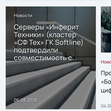
Новости
Серверы «Инферит
Техники» (кластер
«СФ Тех» ГК Softline)
подтвердили
совместимость с
Нов
решением Sharx
Storage 2.x для
Про
хранения данных
«Бо
ци
пр
05.08.2026
04.0
без