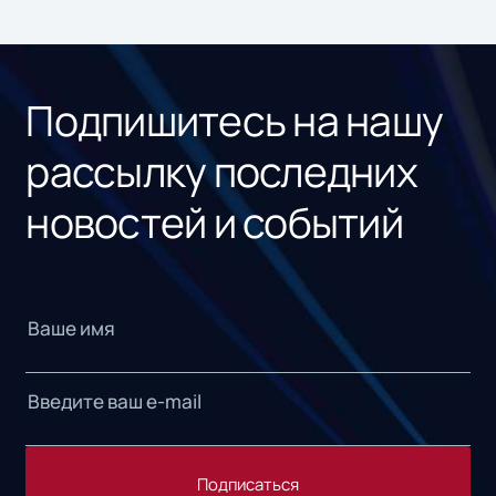
ном
«1С
Подпишитесь на нашу
рассылку последних
новостей и событий
Подписаться