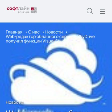
Главная
О нас
Новости
Web-редактор облачного сервиса SkyDrive
получил функции Visual Studio
Новости