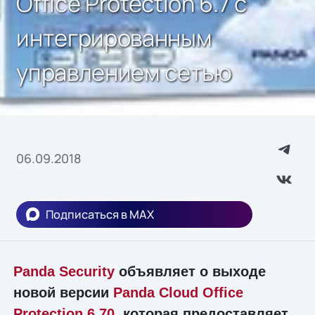
Office Protection 6.7 с
интегрированным
управлением сетью
06.09.2018
Подписаться в MAX
Panda Security
объявляет о выходе
новой версии
Panda Cloud Office
Protection 6.70
, которая предоставляет