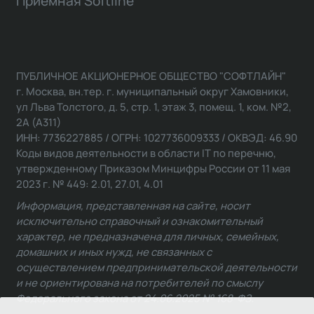
Приемная Softline
ПУБЛИЧНОЕ АКЦИОНЕРНОЕ ОБЩЕСТВО "СОФТЛАЙН"
г. Москва, вн.тер. г. муниципальный округ Хамовники,
ул Льва Толстого, д. 5, стр. 1, этаж 3, помещ. 1, ком. №2,
2А (А311)
ИНН: 7736227885 / ОГРН: 1027736009333 / ОКВЭД: 46.90
Коды видов деятельности в области IT по перечню,
утвержденному Приказом Минцифры России от 11 мая
2023 г. № 449: 2.01, 27.01, 4.01
Информация, представленная на сайте, носит
исключительно справочный и ознакомительный
характер, не предназначена для личных, семейных,
домашних и иных нужд, не связанных с
осуществлением предпринимательской деятельности
и не ориентирована на потребителей по смыслу
Федерального закона от 24.06.2025 № 168-ФЗ.