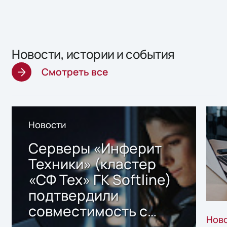
Новости, истории и события
Смотреть все
Новости
Серверы «Инферит
Техники» (кластер
«СФ Тех» ГК Softline)
подтвердили
совместимость с
Нов
решением Sharx