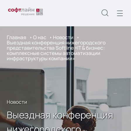
Главная
О нас
Новости
Выездная конференция нижегородского
представительства Softline «IT & бизнес:
комплексные системы автоматизации
инфраструктуры компании»
Новости
Выездная конференция
нижегородского