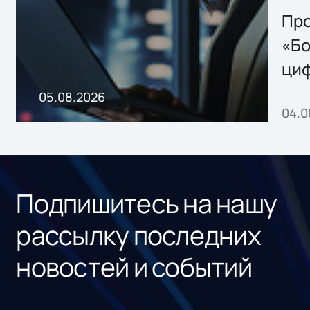
Storage 2.x для
Про
хранения данных
«Бо
ци
пр
05.08.2026
04.0
без
ном
«1С
Подпишитесь на нашу
рассылку последних
новостей и событий