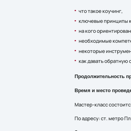
что такое коучинг,
ключевые принципы к
на кого ориентирован
необходимые компете
некоторые инструмент
как давать обратную 
Продолжительность про
Время и место провед
Мастер-класс состоится
По адресу: ст. метро П