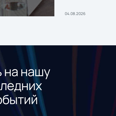
04.08.2026
 на нашу
следних
обытий