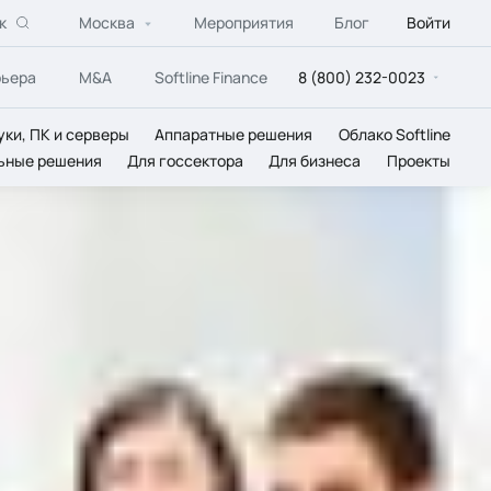
к
Москва
Мероприятия
Блог
Войти
рьера
M&A
Softline Finance
8 (800) 232-0023
уки, ПК и серверы
Аппаратные решения
Облако Softline
ьные решения
Для госсектора
Для бизнеса
Проекты