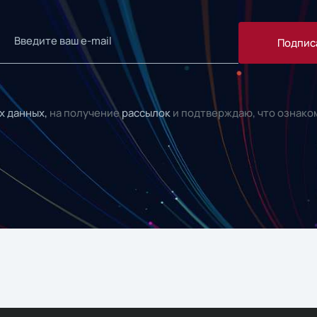
Подпис
х данных,
на получение
рассылок
и подтверждаю, что ознако