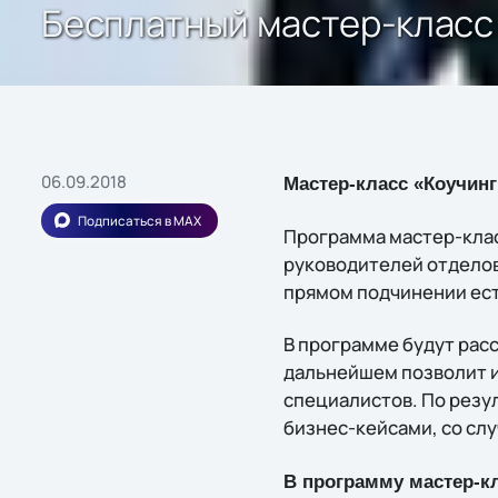
Бесплатный мастер-класс д
06.09.2018
Мастер-класс «Коучинг
Подписаться в MAX
Программа мастер-клас
руководителей отделов 
прямом подчинении ест
В программе будут рас
дальнейшем позволит и
специалистов. По резу
бизнес-кейсами, со слу
В программу мастер-к