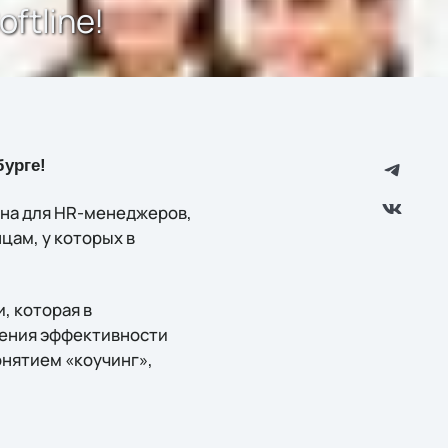
ftline!
бурге!
ена для HR-менеджеров,
цам, у которых в
, которая в
шения эффективности
онятием «коучинг»,