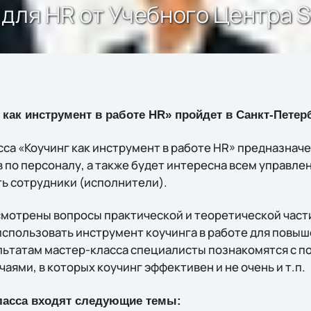
ля HR от Учебного Центра So
 как инструмент в работе HR» пройдет в Санкт-Петер
са «Коучинг как инструмент в работе HR» предназнач
по персоналу, а также будет интересна всем управлен
ь сотрудники (исполнители).
смотрены вопросы практической и теоретической части
спользовать инструмент коучинга в работе для повы
льтатам мастер-класса специалисты познакомятся с п
чаями, в которых коучинг эффективен и не очень и т.п.
ласса входят следующие темы: