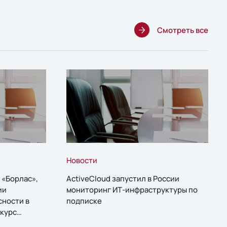
Смотреть все
Новости
 «Борлас»,
ActiveCloud запустил в России
ии
мониторинг ИТ-инфраструктуры по
сности в
подписке
курс