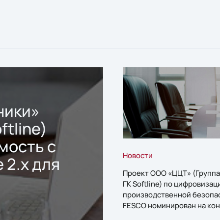
ники»
ftline)
мость с
Новости
 2.x для
Проект ООО «ЦЦТ» (Группа
ГК Softline) по цифровизац
производственной безопа
FESCO номинирован на кон
«1С:Проект года»