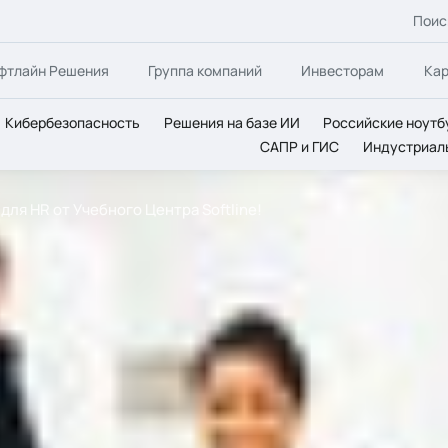
Поис
фтлайн Решения
Группа компаний
Инвесторам
Ка
Кибербезопасность
Решения на базе ИИ
Российские ноутб
САПР и ГИС
Индустриал
для HR от Учебного Центра Softline!