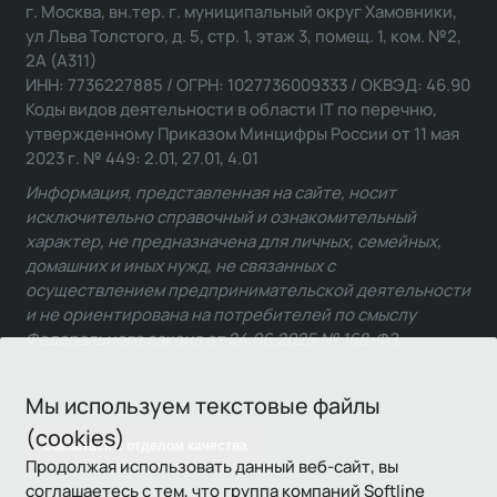
г. Москва, вн.тер. г. муниципальный округ Хамовники,
ул Льва Толстого, д. 5, стр. 1, этаж 3, помещ. 1, ком. №2,
2А (А311)
ИНН: 7736227885 / ОГРН: 1027736009333 / ОКВЭД: 46.90
Коды видов деятельности в области IT по перечню,
утвержденному Приказом Минцифры России от 11 мая
2023 г. № 449: 2.01, 27.01, 4.01
Информация, представленная на сайте, носит
исключительно справочный и ознакомительный
характер, не предназначена для личных, семейных,
домашних и иных нужд, не связанных с
осуществлением предпринимательской деятельности
и не ориентирована на потребителей по смыслу
Федерального закона от 24.06.2025 № 168-ФЗ.
Мы используем текстовые файлы
(cookies)
Связаться с отделом качества
Продолжая использовать данный веб-сайт, вы
соглашаетесь с тем, что группа компаний Softline