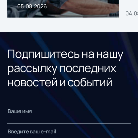
пр
05.08.2026
04.0
без
ном
«1С
Подпишитесь на нашу
рассылку последних
новостей и событий