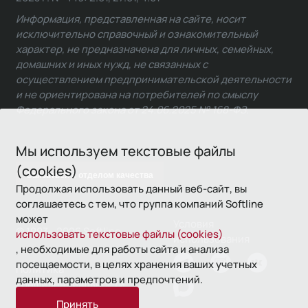
Информация, представленная на сайте, носит
исключительно справочный и ознакомительный
характер, не предназначена для личных, семейных,
домашних и иных нужд, не связанных с
осуществлением предпринимательской деятельности
и не ориентирована на потребителей по смыслу
Федерального закона от 24.06.2025 № 168-ФЗ.
Мы используем текстовые файлы
(cookies)
Связаться с отделом качества
Продолжая использовать данный веб-сайт, вы
соглашаетесь с тем, что группа компаний Softline
может
Условия
© 1993—2026 Softline
использовать текстовые файлы (cookies)
использования
, необходимые для работы сайта и анализа
посещаемости, в целях хранения ваших учетных
Политика
данных, параметров и предпочтений.
конфиденциальности
Принять