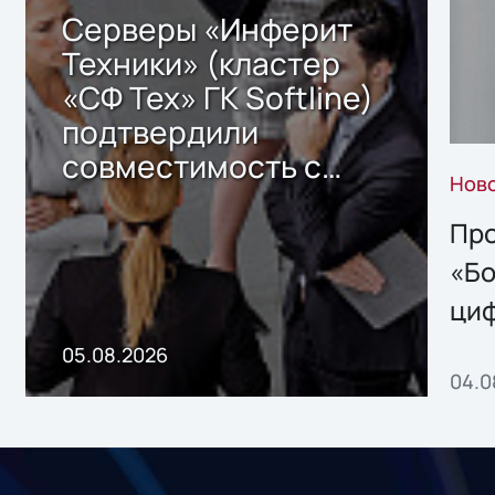
Серверы «Инферит
Техники» (кластер
«СФ Тех» ГК Softline)
подтвердили
совместимость с
Нов
решением Sharx
Storage 2.x для
Про
хранения данных
«Бо
ци
пр
05.08.2026
04.0
без
ном
«1С