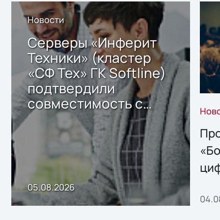
Новости
Серверы «Инферит
Техники» (кластер
«СФ Тех» ГК Softline)
подтвердили
совместимость с
Нов
решением Sharx
Storage 2.x для
Про
хранения данных
«Бо
ци
пр
05.08.2026
04.0
без
ном