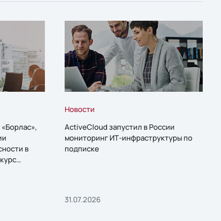
Новости
 «Борлас»,
ActiveCloud запустил в России
ии
мониторинг ИТ-инфраструктуры по
сности в
подписке
курс
31.07.2026