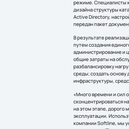
режиме. Специалисты к
дизайна структуры кат
Active Directory, наст
передан пакет докумен
В результате реализац
путем создания единог
администрирование и ц
общие затраты на обсл
разбалансировку нагру
среды; создать основу
инфраструктуры, средс
«Много времени и сил 
сконцентрироваться на
на этом этапе, дорого
эксплуатации. Использ
компании Softline, мы 