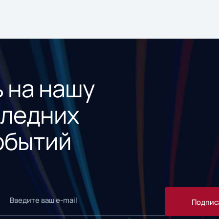
 на нашу
следних
обытий
Подпис