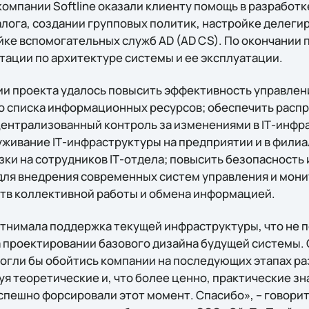
омпании Softline оказали клиенту помощь в разработ
алога, создании групповых политик, настройке делеги
ройке вспомогательных служб AD (AD CS). По окончании 
тации по архитектуре системы и ее эксплуатации.
ии проекта удалось повысить эффективность управлен
о списка информационных ресурсов; обеспечить расп
ентрализованный контроль за изменениями в IТ-инфра
уживание IТ-инфраструктуры на предприятии и в фили
зки на сотрудников IТ-отдела; повысить безопасност
 для внедрения современных систем управления и мони
тв коллективной работы и обмена информацией.
отнимала поддержка текущей инфраструктуры, что не 
 проектировании базового дизайна будущей системы.
 могли бы обойтись компании на последующих этапах р
уя теоретические и, что более ценно, практические з
успешно форсировали этот момент. Спасибо», – говори