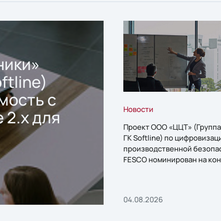
ники»
ftline)
мость с
Новости
 2.x для
Проект ООО «ЦЦТ» (Группа
ГК Softline) по цифровизац
производственной безопа
FESCO номинирован на кон
«1С:Проект года»
04.08.2026