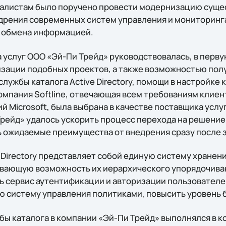
иалистам было поручено провести модернизацию суще
едрения современных систем управления и мониторинга
и обмена информацией.
 услуг ООО «Эй-Пи Трейд» руководствовалась, в перв
изации подобных проектов, а также возможностью пол
лужбы каталога Active Directory, помощи в настройке
Компания Softline, отвечающая всем требованиям клие
 Microsoft, была выбрана в качестве поставщика услуг.
ейд» удалось ускорить процесс перехода на решение о
 ожидаемые преимущества от внедрения сразу после 
 Directory представляет собой единую систему хранен
вающую возможность их иерархического упорядочиван
ь сервис аутентификации и авторизации пользователей
ую систему управления политиками, повысить уровень 
бы каталога в компании «Эй-Пи Трейд» выполнялся в 