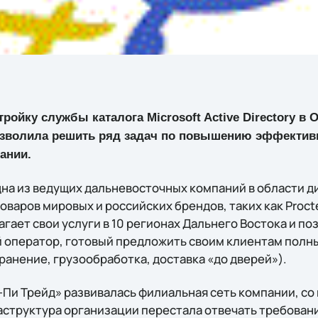
тройку службы каталога Microsoft Active Directory в
озволила решить ряд задач по повышению эффективн
ании.
дна из ведущих дальневосточных компаний в области д
товаров мировых и российских брендов, таких как Proct
гает свои услуги в 10 регионах Дальнего Востока и по
 оператор, готовый предложить своим клиентам полн
ранение, грузообработка, доставка «до дверей»).
-Пи Трейд» развивалась филиальная сеть компании, с
структура организации перестала отвечать требован