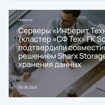
Новости
Серверы «Инферит Тех
(кластер «СФ Тех» ГК So
подтвердили совмести
решением Sharx Storage
хранения данных
05.08.2026