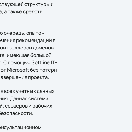
ствующей структуры и
, а также средств
ую очередь, опытом
учения рекомендаций в
 контроллеров доменов
нта, имеющая большой
 С помощью Softline IТ-
т Microsoft без потери
завершения проекта.
ия всех учетных данных
ия. Данная система
, серверов и рабочих
безопасности.
консультационном