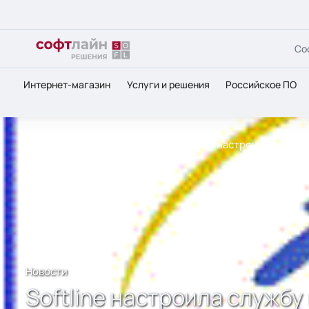
Со
Интернет-магазин
Услуги и решения
Российское ПО
Главная
О нас
Новости
Softline настроила службу
Новости
Softline настроила службу 