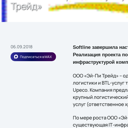
Трейд»
06.09.2018
Softline завершила нас
Реализация проекта п
Подписаться в MAX
инфраструктурой комп
ООО «Эй-Пи Трейд» – о
логистики и BTL-услуг 
Upeco. Компания предла
крупный логистический
услуг (ответственное х
По мере роста ООО «Эй
существующая IТ-инфра