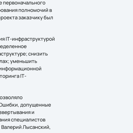
ке первоначального
рования полномочий в
проекта заказчику был
ия IТ-инфраструктурой
ределенное
структуре; снизить
алах; уменьшить
ь информационной
торинга IТ-
позволяло
 Ошибки, допущенные
азвeртывания и
нания специалистов
т Валерий Лысанский,