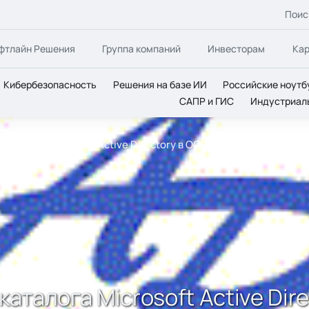
Поис
фтлайн Решения
Группа компаний
Инвесторам
Ка
Кибербезопасность
Решения на базе ИИ
Российские ноутб
САПР и ГИС
Индустриал
 каталога Microsoft Active Directory в ООО «Эй-Пи Трейд»
каталога Microsoft Active Di