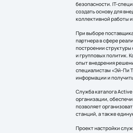
безопасности. IT-спец
создать основу для вн
коллективной работы 
При выборе поставщика
партнера в сфере реал
построении структуры с
и групповых политик. 
опыт внедрения решений
специалистам «Эй-Пи Тр
информации и получить
Служба каталога Active
организации, обеспечи
позволяет организоват
станций, а также един
Проект настройки служ