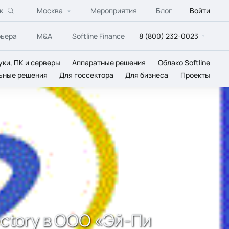
к
Москва
Мероприятия
Блог
Войти
рьера
M&A
Softline Finance
8 (800) 232-0023
уки, ПК и серверы
Аппаратные решения
Облако Softline
ьные решения
Для госсектора
Для бизнеса
Проекты
rectory в ООО «Эй-Пи