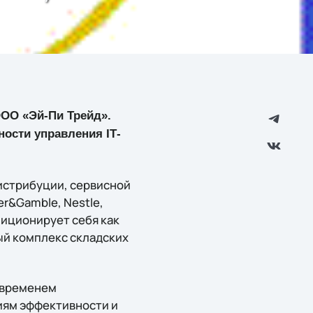
 ООО «Эй-Пи Трейд».
ости управления IТ-
истрибуции, сервисной
er&Gamble, Nestle,
зиционирует себя как
ый комплекс складских
о временем
иям эффективности и