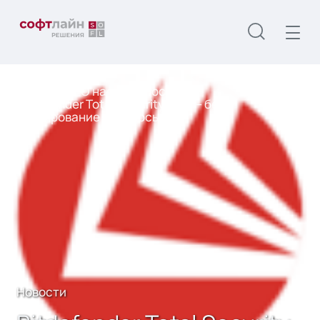
Главная
О нас
Новости
Bitdefender Total Security 2014 – бета-
тестирование началось
Новости