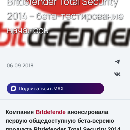
Bitdefender Total Security
2014 – бета-тестирование
началось
06.09.2018
Подписаться в MAX
Компания
Bitdefende
анонсировала
первую общедоступную бета-версию
продукта Bitdefender Total Security 2014,