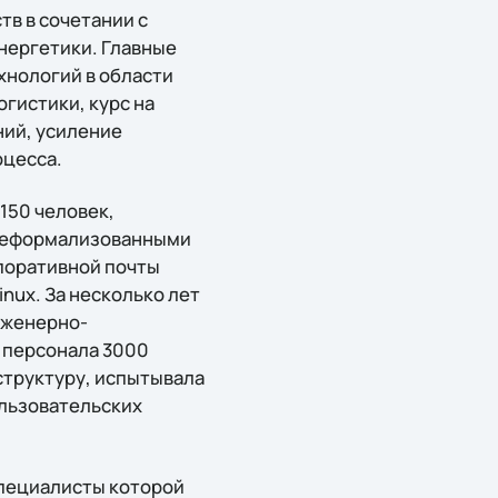
в в сочетании с
нергетики. Главные
хнологий в области
гистики, курс на
ий, усиление
оцесса.
150 человек,
 неформализованными
поративной почты
inux. За несколько лет
нженерно-
 персонала 3000
структуру, испытывала
льзовательских
специалисты которой