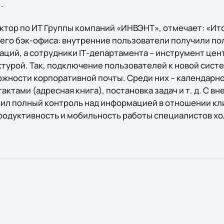
.
ктор по ИТ Группы компаний «ИНВЭНТ», отмечает: «Ит
его бэк-офиса: внутренние пользователи получили п
ций, а сотрудники IТ-департамента – инструмент це
турой. Так, подключение пользователей к новой сист
ожности корпоративной почты. Среди них – календарн
тактами (адресная книга), постановка задач и т. д. С 
ил полный контроль над информацией в отношении кл
продуктивность и мобильность работы специалистов хо