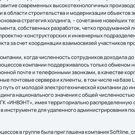
азвитие современных высокотехнологичных производст
 в области строительства и модернизации объектов э
снована стратегия холдинга, – сочетание новейших те
мента, собственных разработок, четко продуманной ло
проектно-конструкторских и инженерных подразделен
кта за счет координации взаимосвязей участников пр
омпании, когда численность сотрудников доходила до 
роцессов компании поддерживалось только обменом
онной почте и телефонными звонками, в качестве кор
ые почтовые сервера и клиенты, в том числе на базе L
 путь от молодой электротехнической компании до и
динга национального значения с общей численностью
 ГК «ИНВЭНТ», имея территориально распределенную 
в инструменте для удаленного администрирования по
цессов в группе была приглашена компания Softline, 