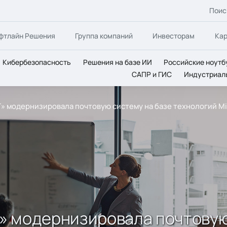
Поис
фтлайн Решения
Группа компаний
Инвесторам
Ка
Кибербезопасность
Решения на базе ИИ
Российские ноутб
САПР и ГИС
Индустриал
» модернизировала почтовую систему на базе технологий Mi
» модернизировала почтовую