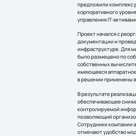
предложили комплекс 
корпоративного уровня
управления IT-активами
Проект начался с реор
документации и провед
инфраструктуре. Для м
было размещено по соб
собственных вычислите
имеющееся аппаратное 
в решении применены в
В результате реализац
обеспечивающее снижен
контролируемой информ
позволяющий организов
Сотрудники компании а
отмечают удобство мод