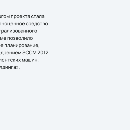
огом проекта стала
олноценное средство
нтрализованного
еме позволило
ое планирование,
внедрением SCCM 2012
иентских машин.
лдинга».