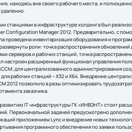
ия, находясь вне своего рабочего места, и полноценно
 удаленно.
ми станциями в инфраструктуре холдинга был реализо
er Configuration Manager 2012. Предварительно, с по
ла проведена инвентаризация оборудования и програ
 развернуты роли: точка распространения обновлений
ми серверов и рабочих станций, точка распространени
ыл настроен расширенный функционал управления пол
SCCM; для централизованного администрирования соз
для рабочих станций – Х32 и Х64. Внедрение централ
CCM 2012 позволило в разы оптимизировать трудозатра
ртамента заказчика.
 развитию IТ-инфраструктуры ГК «ИНВЭНТ» стоит рас
ний. Первоначальной задачей предусмотрено дополне
аций приложением Lync и внедрение новых технологи
ртывания программного обеспечения по заявке польз