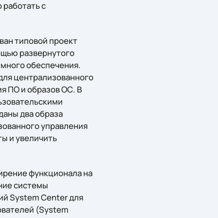
 работать с
ван типовой проект
мощью развернутого
ммного обеспечения.
 для централизованного
я ПО и образов ОС. В
ьзовательскими
даны два образа
изованного управления
ты и увеличить
ширение функционала на
ние системы
й System Center для
ователей (System