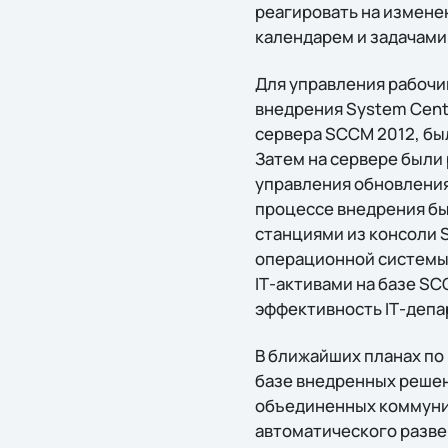
реагировать на изменен
календарем и задачами
Для управления рабочи
внедрения System Cent
сервера SCCM 2012, бы
Затем на сервере были
управления обновления
процессе внедрения б
станциями из консоли 
операционной системы 
IТ-активами на базе S
эффективность IТ-депа
В ближайших планах по
базе внедренных реше
объединенных коммуник
автоматического разве