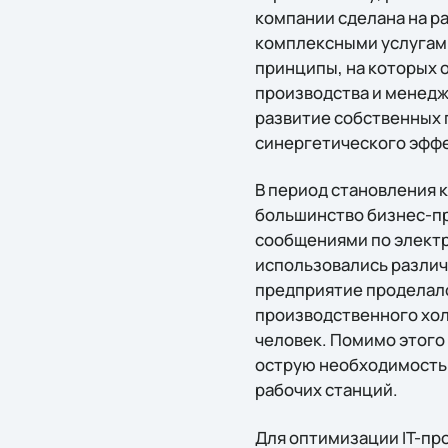
компании сделана на р
комплексными услугами
принципы, на которых о
производства и менедж
развитие собственных 
синергетического эффе
В период становления к
большинство бизнес-п
сообщениями по электр
использовались различн
предприятие проделало
производственного хол
человек. Помимо этого
острую необходимость 
рабочих станций.
Для оптимизации IT-про