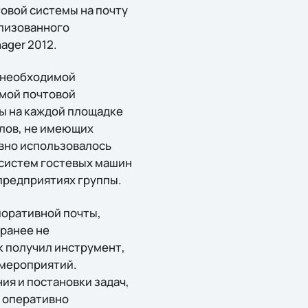
вой системы на почту
ализованного
ager 2012.
а необходимой
емой почтовой
ы на каждой площадке
алов, не имеющих
вно использовалось
систем гостевых машин
предприятиях группы.
поративной почты,
ранее не
к получил инструмент,
 мероприятий.
я и постановки задач,
м оперативно