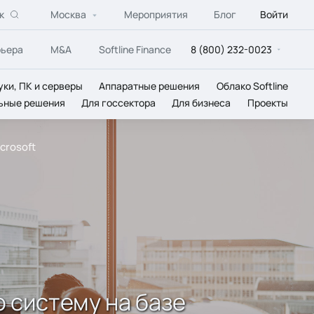
к
Москва
Мероприятия
Блог
Войти
рьера
M&A
Softline Finance
8 (800) 232-0023
уки, ПК и серверы
Аппаратные решения
Облако Softline
ьные решения
Для госсектора
Для бизнеса
Проекты
crosoft
 систему на базе