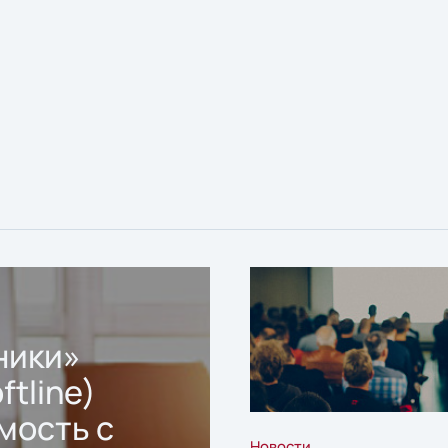
ники»
ftline)
мость с
Новости