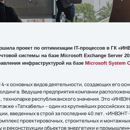
ершила проект по оптимизации IT-процессов в ГК «
товой системы на базе Microsoft Exchange Server 20
равления инфраструктурой на базе
Microsoft System C
з 4-х основных видов деятельности, создающих его ос
холдинга. Ведущие предприятия компании расположены
 технопарке республиканского значения. Это «ИНВЭ
также «Таткабель» – один из крупнейших российских з
ии, введенных в строй за последние 40 лет. «ИНВЭНТ
мплекс проектировочных, строительных и монтажных
у и реконструкции объектов энергетики и промышленн