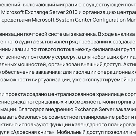
решений, включающий миграцию с существующей почто
 Microsoft Exchange Server 2010 и организацию центр
 средствами Microsoft System Center Configuration Man
ганизации почтовой системы заказчика. В ходе анализ
енного аудита был выявлен ряд требований к создава
инимизации почтового потока между филиалами групп
ственному почтовому серверу, а для небольших фили
льных мощностей, организован внешний доступ. Акти
обеспечение заказчика: для изоляции операционных 
озможности виртуализации, уже эксплуатируемой на 
ии проекта создано централизованное хранилище кор
ие риска потери данных и возможность мониторинга 
ации. Благодаря внедрению Exchange Server заказчи
ывать безопасное совместное планирование работ и
ктивно используют функции календарного планировани
уля «Адресная книга». Мобильный доступ позволил и