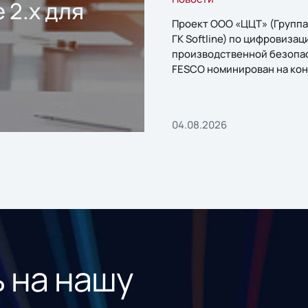
 2.x для
Проект ООО «ЦЦТ» (Группа
ГК Softline) по цифровизац
производственной безопа
FESCO номинирован на кон
«1С:Проект года»
04.08.2026
 на нашу