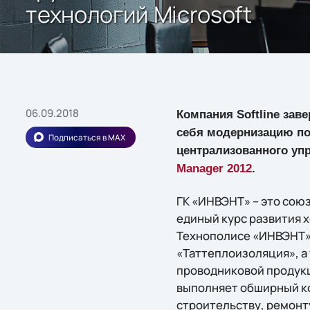
технологий Microsoft
06.09.2018
Компания Softline зав
себя модернизацию поч
Подписаться в MAX
централизованного уп
Manager 2012
.
ГК «ИНВЭНТ» – это сою
единый курс развития 
Технополисе «ИНВЭНТ»,
«Таттеплоизоляция», а 
проводниковой продукц
выполняет обширный ко
строительству, ремонт