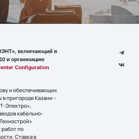
ИНВЭНТ», включающий в
10 и организацию
enter Configuration
нову и обеспечивающих
 в пригороде Казани –
НТ-Электро»,
аводов кабельно-
-Технострой»
 работ по
ости. Ставка в