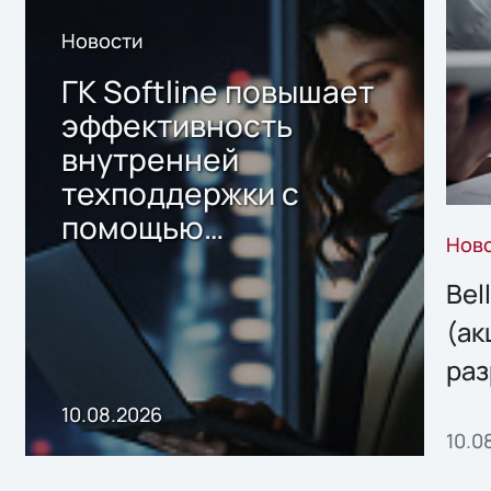
Новости
ГК Softline повышает
эффективность
внутренней
техподдержки с
помощью
Нов
собственного ИИ-
сервиса
Bel
(ак
раз
онл
10.08.2026
10.0
сер
под