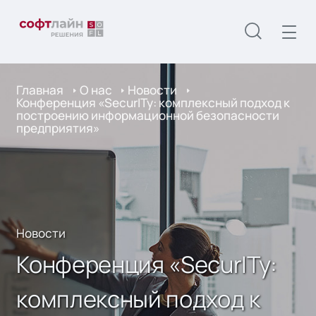
Главная
О нас
Новости
Конференция «SecurITy: комплексный подход к
построению информационной безопасности
предприятия»
Новости
Конференция «SecurITy:
комплексный подход к