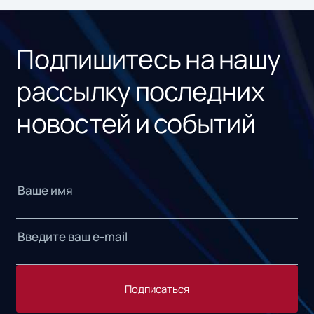
рос
Подпишитесь на нашу
рассылку последних
новостей и событий
Подписаться