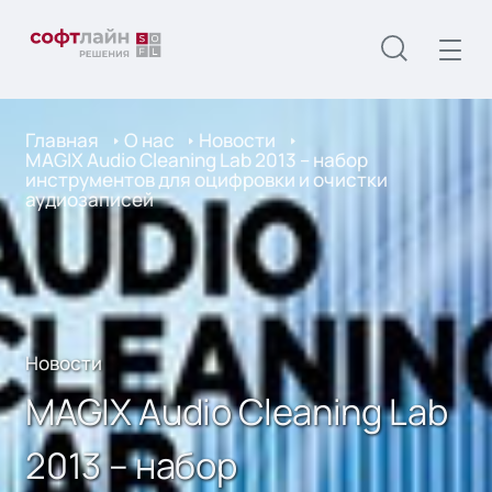
Главная
О нас
Новости
MAGIX Audio Cleaning Lab 2013 – набор
инструментов для оцифровки и очистки
аудиозаписей
Новости
MAGIX Audio Cleaning Lab
2013 – набор