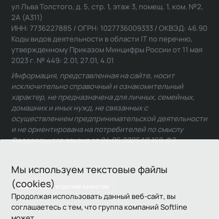
ул Льва Толстого, д. 5, стр. 1, этаж 3, помещ. 1, ком. №2,
2А (А311)
ИНН: 7736227885 / ОГРН: 1027736009333 / ОКВЭД: 46.90
Коды видов деятельности в области IT по перечню,
утвержденному Приказом Минцифры России от 11 мая
2023 г. № 449: 2.01, 27.01, 4.01
Информация, представленная на сайте, носит
исключительно справочный и ознакомительный
характер, не предназначена для личных, семейных,
домашних и иных нужд, не связанных с
осуществлением предпринимательской деятельности
и не ориентирована на потребителей по смыслу
Федерального закона от 24.06.2025 № 168-ФЗ.
Мы используем текстовые файлы
(cookies)
Связаться с отделом качества
Продолжая использовать данный веб-сайт, вы
соглашаетесь с тем, что группа компаний Softline
может