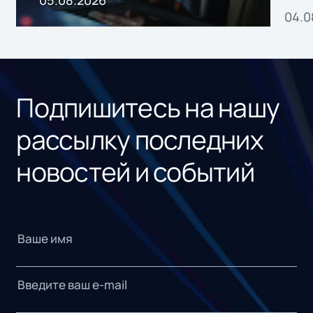
05.08.2026
04.0
без
ном
«1С
Подпишитесь на нашу
рассылку последних
новостей и событий