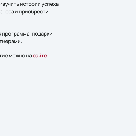
изучить истории успеха
знеса и приобрести
 программа, подарки,
ртнерами.
тие можно на
сайте