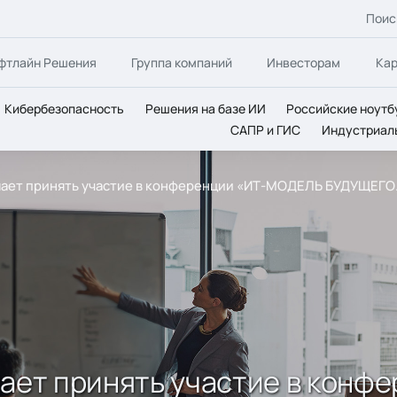
Поис
фтлайн Решения
Группа компаний
Инвесторам
Ка
Кибербезопасность
Решения на базе ИИ
Российские ноутб
САПР и ГИС
Индустриал
ашает принять участие в конференции «ИТ-МОДЕЛЬ БУДУЩЕГ
шает принять участие в кон