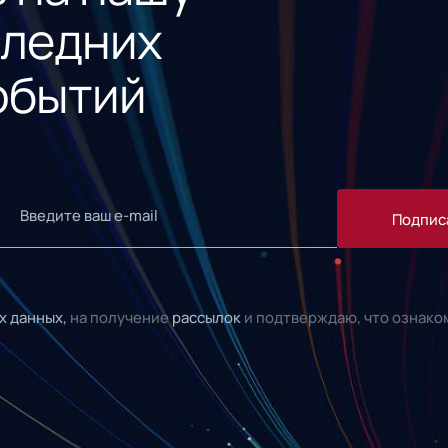
следних
обытий
Подпис
х данных,
на получение
рассылок
и подтверждаю, что ознако