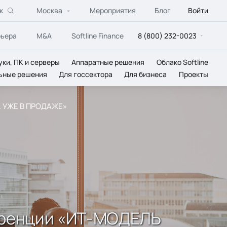
к
Москва
Мероприятия
Блог
Войти
рьера
M&A
Softline Finance
8 (800) 232-0023
уки, ПК и серверы
Аппаратные решения
Облако Softline
ьные решения
Для госсектора
Для бизнеса
Проекты
О. УЖЕ В ПРОДАЖЕ»
ференции «ИТ-МОДЕЛЬ