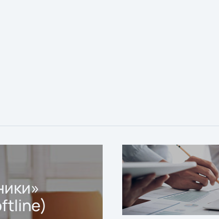
ники»
ftline)