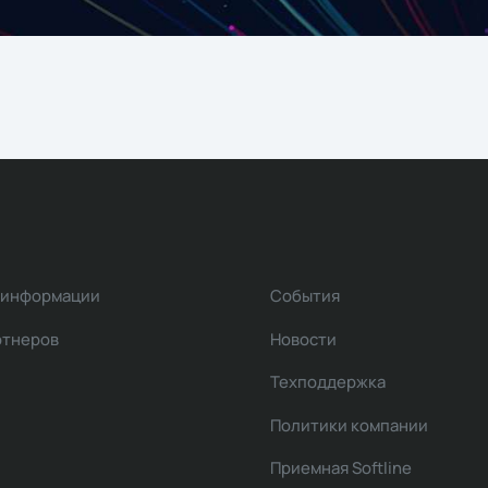
 информации
События
ртнеров
Новости
Техподдержка
Политики компании
Приемная Softline