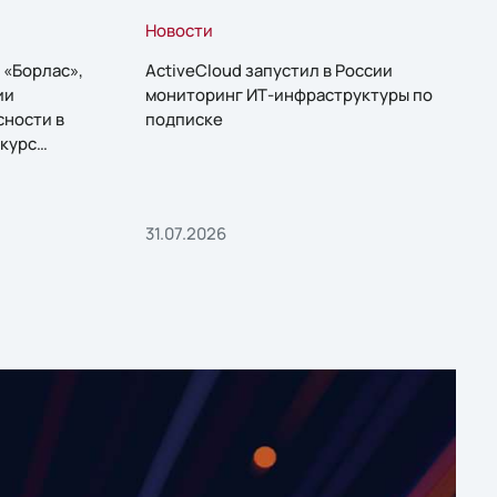
Новости
 «Борлас»,
ActiveCloud запустил в России
ии
мониторинг ИТ-инфраструктуры по
сности в
подписке
курс
31.07.2026