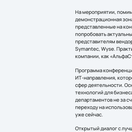
На мероприятии, помим
демонстрационная зона
представленные на кон
попробовать актуальны
представителям вендоро
Symantec, Wyse. Практ
компании, как «АльфаС
Программа конференции
ИТ-направления, кото
сфер деятельности. Ос
технологий для бизнес
департаментов не за с
переходу на использов
уже сейчас.
Открытый диалог с лу