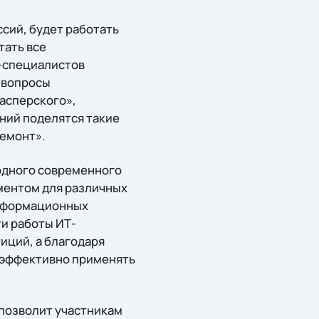
сий, будет работать
тать все
-специалистов
 вопросы
Касперского»,
ний поделятся такие
ремонт».
 одного современного
ментом для различных
информационных
и работы ИТ-
иций, а благодаря
 эффективно применять
позволит участникам