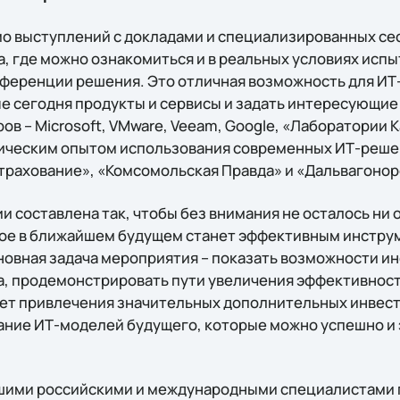
о выступлений с докладами и специализированных сес
, где можно ознакомиться и в реальных условиях испы
ференции решения. Это отличная возможность для ИТ
е сегодня продукты и сервисы и задать интересующие
в – Microsoft, VMware, Veeam, Google, «Лаборатории 
ическим опытом использования современных ИТ-реше
трахование», «Комсомольская Правда» и «Дальвагоно
 составлена так, чтобы без внимания не осталось ни
рое в ближайшем будущем станет эффективным инстру
новная задача мероприятия – показать возможности 
а, продемонстрировать пути увеличения эффективност
чет привлечения значительных дополнительных инвест
ание ИТ-моделей будущего, которые можно успешно и
чшими российскими и международными специалистами 