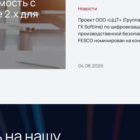
мость с
Новости
 2.x для
Проект ООО «ЦЦТ» (Группа
ГК Softline) по цифровизац
производственной безопа
FESCO номинирован на кон
«1С:Проект года»
04.08.2026
 на нашу