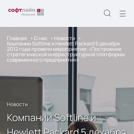
Главная
О нас
Новости
Компании Softline и Hewlett Packard 5 декабря
2012 года провели мероприятие: «Построение
стратегической инфраструктурной платформы
современного предприятия»
Новости
Компании Softline и
Hewlett Packard 5 декабря