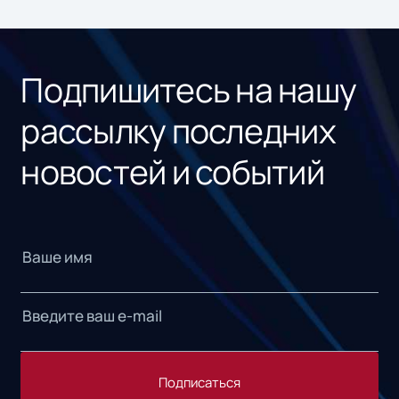
ном
«1С
Подпишитесь на нашу
рассылку последних
новостей и событий
Подписаться