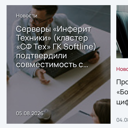
Новости
Серверы «Инферит
Техники» (кластер
«СФ Тех» ГК Softline)
подтвердили
совместимость с
Нов
решением Sharx
Storage 2.x для
Про
хранения данных
«Бо
ци
пр
05.08.2026
04.0
без