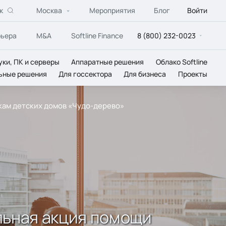
к
Москва
Мероприятия
Блог
Войти
рьера
M&A
Softline Finance
8 (800) 232-0023
уки, ПК и серверы
Аппаратные решения
Облако Softline
ьные решения
Для госсектора
Для бизнеса
Проекты
кам детских домов «Чудо-дерево»
льная акция помощи