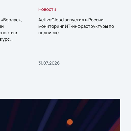
Новости
 «Борлас»,
ActiveCloud запустил в России
ии
мониторинг ИТ-инфраструктуры по
сности в
подписке
курс
31.07.2026