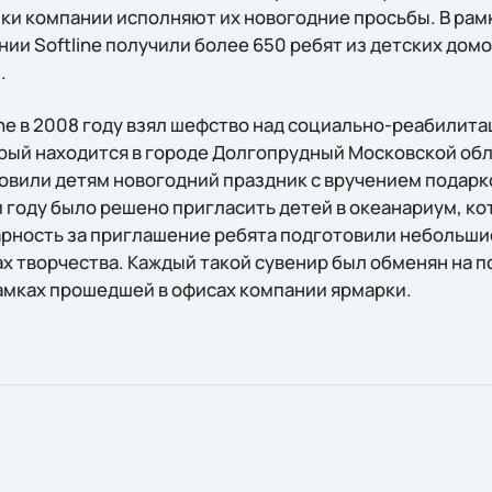
ки компании исполняют их новогодние просьбы. В рамк
ии Softline получили более 650 ребят из детских дом
.
ine в 2008 году взял шефство над социально-реабили
рый находится в городе Долгопрудный Московской обл
товили детям новогодний праздник с вручением подарк
 году было решено пригласить детей в океанариум, кот
дарность за приглашение ребята подготовили небольши
х творчества. Каждый такой сувенир был обменян на п
рамках прошедшей в офисах компании ярмарки.