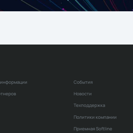
 информации
События
ртнеров
Новости
Техподдержка
Политики компании
Приемная Softline