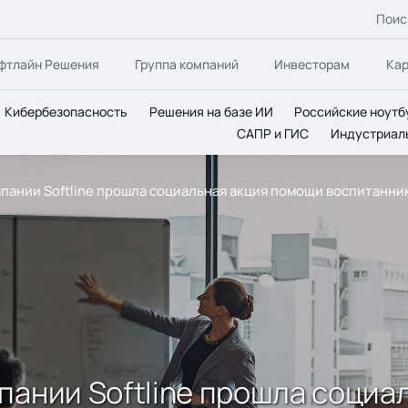
Поис
фтлайн Решения
Группа компаний
Инвесторам
Ка
Кибербезопасность
Решения на базе ИИ
Российские ноутб
САПР и ГИС
Индустриал
пании Softline прошла социальная акция помощи воспитанни
пании Softline прошла социа