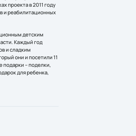
ах проекта в 2011 году
ов и реабилитационных
тационным детским
асти. Каждый год
ов и сладким
орый они и посетили 11
е подарки – поделки,
одарок для ребенка,