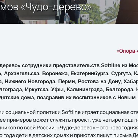
омов «Чудо-дерево»
«Опора-
дерево» сотрудники представительств Softline из Мо
, Архангельска, Воронежа, Екатеринбурга, Сургута, К
, Нижнего Новгорода, Перми, Ростова-на-Дону, Хаба
лгограда, Иркутска, Уфы, Калининграда, Белгорода,
детские дома, поздравив их воспитанников с Новым 
ии социальной политики Softline играет социальная о
 ее примеров может служить проект, уже четыре года 
ников по всей России. «Чудо-дерево» – это новогодня
о года дети в детских домах и приютах пишут письма Д