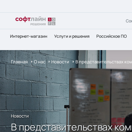
Со
Интернет-магазин
Услуги и решения
Российское ПО
Главная
О нас
Новости
В представительствах ком
Новости
В представительствах ком