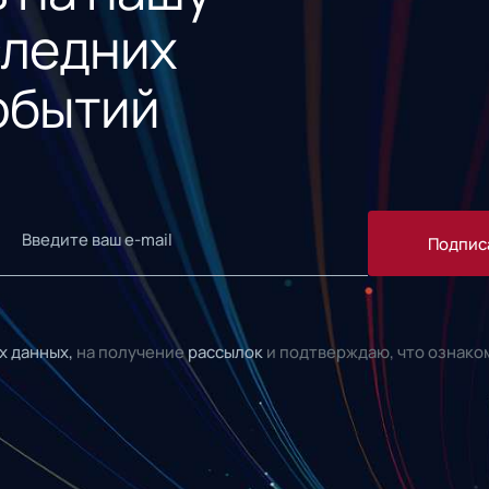
следних
обытий
Подпис
х данных,
на получение
рассылок
и подтверждаю, что ознако