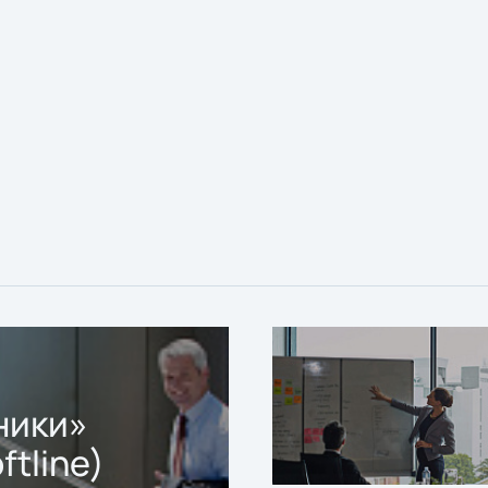
ники»
ftline)