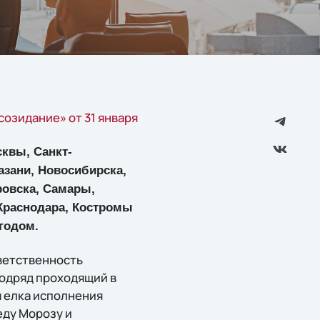
созидание» от 31 января
сквы, Санкт-
азани, Новосибирска,
ровска, Самары,
 Краснодара, Костромы
годом.
тветственность
подряд проходящий в
я елка исполнения
еду Морозу и