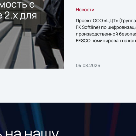
мость с
Новости
 2.x для
Проект ООО «ЦЦТ» (Группа
ГК Softline) по цифровизац
производственной безопа
FESCO номинирован на кон
«1С:Проект года»
04.08.2026
 на нашу