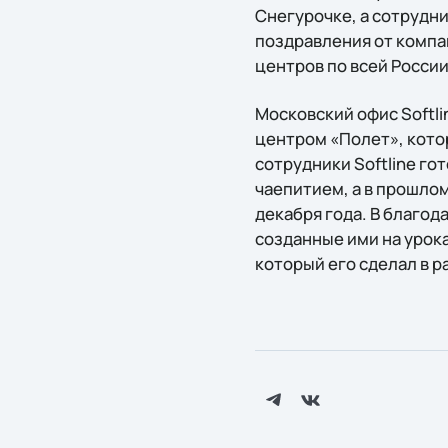
Снегурочке, а сотрудни
поздравления от компан
центров по всей России
Московский офис Softl
центром «Полет», кото
сотрудники Softline го
чаепитием, а в прошлом
декабря года. В благо
созданные ими на урока
который его сделал в 