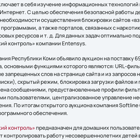
лючает в себя изучение информационных технологий 
 Интернет. С целью обеспечения безопасной работы д
о необходимости осуществления блокировки сайтов «в
программами, а также порталов, связанных с наркотик
ровых ресурсов и т. д. Для данных задач оптимально п
кий контроль» компании Entensys.
ния Республики Коми объявило аукцион на поставку 6
, основными функциями которого являются: URL-филь
е запрещенных слов на странице сайта и из запросов 
иски), скрытый режим, блокировка загрузки файлов и
мена сообщениями, предустановленные профили фильт
ми пользователями, централизованное управление н
ия. По итогам открытого аукциона компания Softline 
рограммного обеспечения.
кий контроль»
предназначен для домашних пользовате
т контролировать работу несовершеннолетних детей в