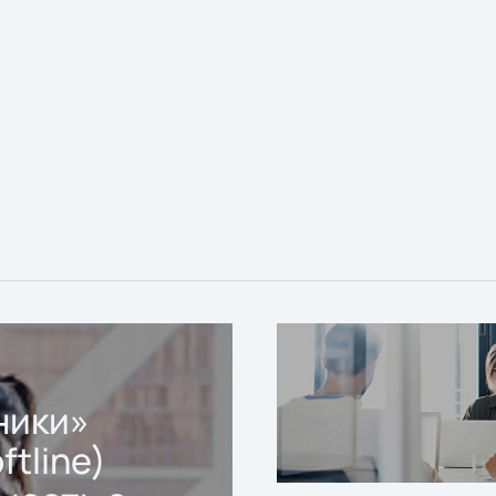
ники»
ftline)