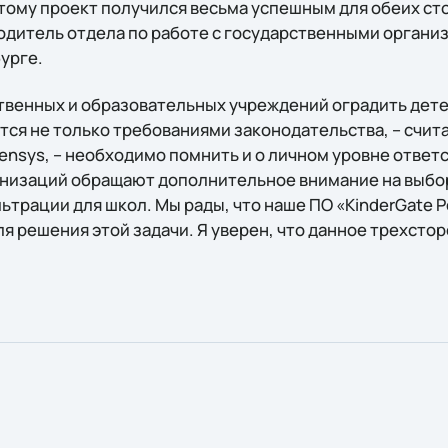
тому проект получился весьма успешным для обеих сто
одитель отдела по работе с государственными орган
бурге.
венных и образовательных учреждений оградить дете
тся не только требованиями законодательства, – счит
ensys, – необходимо помнить и о личном уровне ответ
анизаций обращают дополнительное внимание на выбо
ьтрации для школ. Мы рады, что наше ПО «KinderGate 
я решения этой задачи. Я уверен, что данное трехсто