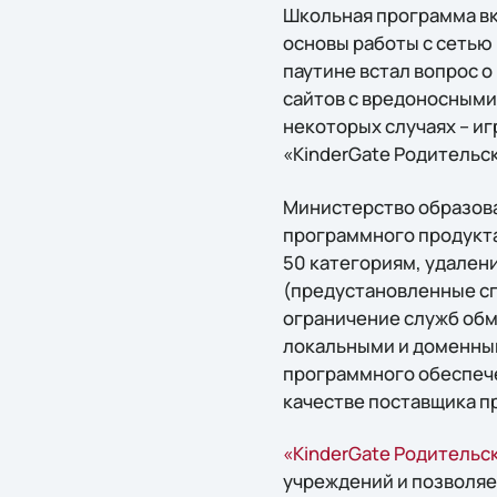
Школьная программа вк
основы работы с сетью
паутине встал вопрос 
сайтов с вредоносными 
некоторых случаях – иг
«KinderGate Родительс
Министерство образова
программного продукта
50 категориям, удалени
(предустановленные сп
ограничение служб об
локальными и доменны
программного обеспечен
качестве поставщика п
«KinderGate Родительс
учреждений и позволяе