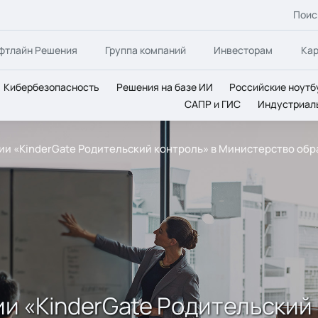
Поис
фтлайн Решения
Группа компаний
Инвесторам
Ка
Кибербезопасность
Решения на базе ИИ
Российские ноутб
САПР и ГИС
Индустриал
зии «KinderGate Родительский контроль» в Министерство об
ии «KinderGate Родительский