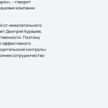
рон», – говорит
изациями компании
й от нежелательного
ает Дмитрий Курашев,
ственности. Поэтому
р эффективного
Родительский контроль»
роннее сотрудничество