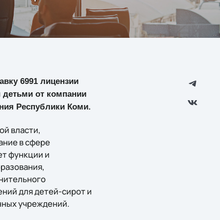
авку 6991 лицензии
 детьми от компании
ания Республики Коми.
ой власти,
ание в сфере
ет функции и
разования,
лнительного
ний для детей-сирот и
нных учреждений.