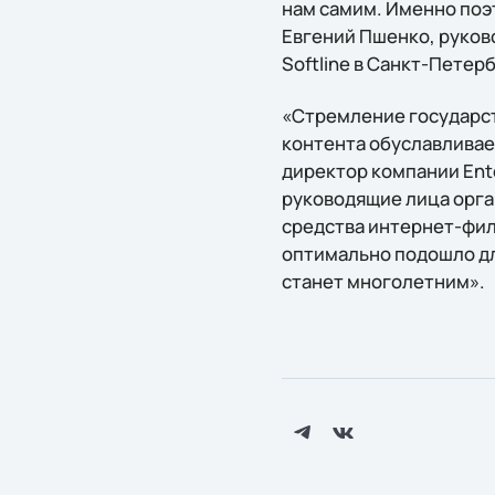
нам самим. Именно поэ
Евгений Пшенко, руков
Softline в Санкт-Петер
«Стремление государст
контента обуславливае
директор компании Ent
руководящие лица орг
средства интернет-фил
оптимально подошло дл
станет многолетним».