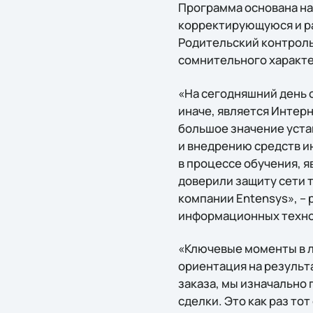
Программа основана на 
корректирующуюся и ра
Родительский контроль
сомнительного характер
«На сегодняшний день 
иначе, является Интер
большое значение уста
и внедрению средств и
в процессе обучения, 
доверили защиту сети 
компании Entensys», –
информационных технол
«Ключевые моменты в л
ориентация на результа
заказа, мы изначально
сделки. Это как раз то