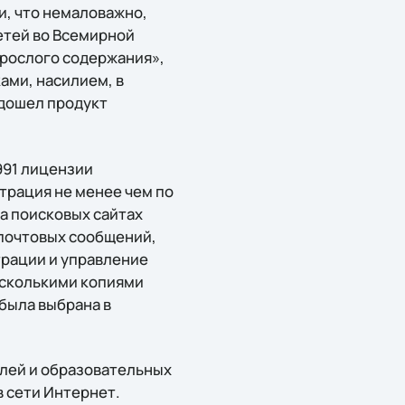
и, что немаловажно,
етей во Всемирной
зрослого содержания»,
ами, насилием, в
одошел продукт
991 лицензии
трация не менее чем по
на поисковых сайтах
 почтовых сообщений,
рации и управление
есколькими копиями
была выбрана в
лей и образовательных
 сети Интернет.