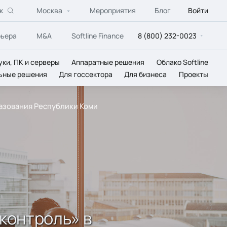
к
Москва
Мероприятия
Блог
Войти
рьера
M&A
Softline Finance
8 (800) 232-0023
уки, ПК и серверы
Аппаратные решения
Облако Softline
ьные решения
Для госсектора
Для бизнеса
Проекты
разования Республики Коми
 контроль» в