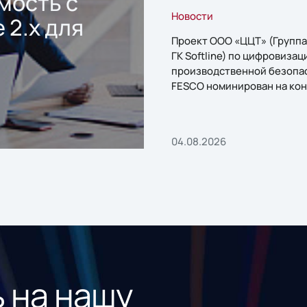
мость с
Новости
 2.x для
Проект ООО «ЦЦТ» (Группа
ГК Softline) по цифровизац
производственной безопа
FESCO номинирован на кон
«1С:Проект года»
04.08.2026
 на нашу