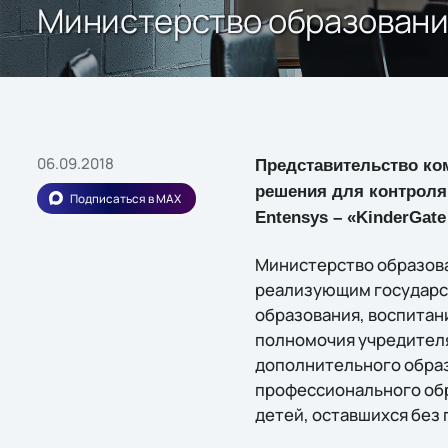
Министерство образовани
06.09.2018
Представительство ком
решения для контроля
Подписаться в MAX
Entensys – «KinderGat
Министерство образова
реализующим государст
образования, воспитан
полномочия учредителя
дополнительного образ
профессионального обр
детей, оставшихся без