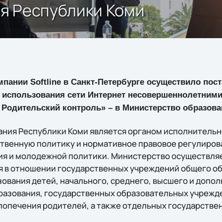
я Республики Коми
пании Softline в Санкт-Петербурге осуществило пост
 использования сети Интернет несовершеннолетними
e Родительский контроль» – в Министерство образов
ния Республики Коми является органом исполнительн
венную политику и нормативное правовое регулиров
ия и молодежной политики. Министерство осуществля
 в отношении государственных учреждений общего об
ования детей, начального, среднего, высшего и допо
азования, государственных образовательных учрежде
 попечения родителей, а также отдельных государстве