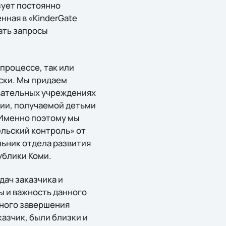
ьзует постоянно
нная в «KinderGate
ать запросы
процессе, так или
иски. Мы придаем
овательных учреждениях
ции, получаемой детьми
 Именно поэтому мы
ельский контроль» от
льник отдела развития
ублики Коми.
ач заказчика и
ы и важность данного
шного завершения
казчик, были близки и