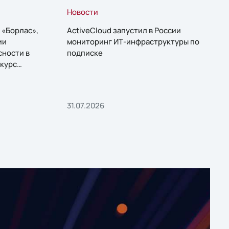
Новости
 «Борлас»,
ActiveCloud запустил в России
ии
мониторинг ИТ-инфраструктуры по
сности в
подписке
курс
31.07.2026