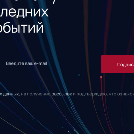
следних
обытий
Подпис
х данных,
на получение
рассылок
и подтверждаю, что ознако