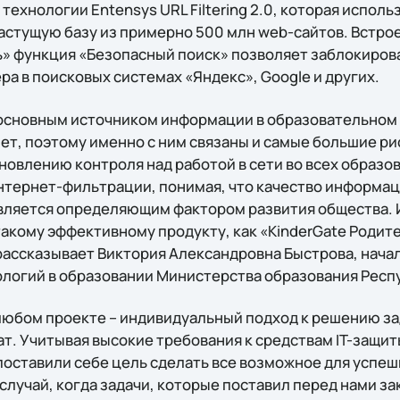
технологии Entensys URL Filtering 2.0, которая испол
стущую базу из примерно 500 млн web-сайтов. Встрое
» функция «Безопасный поиск» позволяет заблокиров
а в поисковых системах «Яндекс», Google и других.
основным источником информации в образовательном 
нет, поэтому именно с ним связаны и самые большие р
новлению контроля над работой в сети во всех образ
нтернет-фильтрации, понимая, что качество информа
является определяющим фактором развития общества.
такому эффективному продукту, как «KinderGate Родит
 рассказывает Виктория Александровна Быстрова, нача
огий в образовании Министерства образования Респ
юбом проекте – индивидуальный подход к решению зад
т. Учитывая высокие требования к средствам IT-защит
 поставили себе цель сделать все возможное для успе
т случай, когда задачи, которые поставил перед нами за