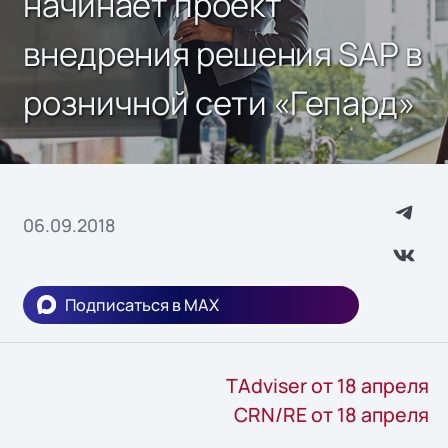
начинает проект
внедрения решения SAP в
розничной сети «Гепард»
06.09.2018
Подписаться в MAX
TAdviser от 18 апреля
CRN/RE от 18 апреля