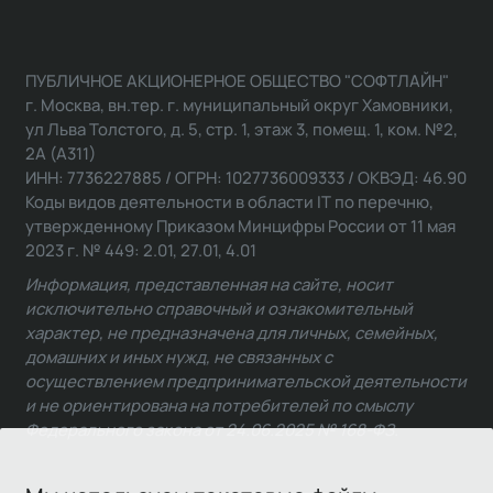
ПУБЛИЧНОЕ АКЦИОНЕРНОЕ ОБЩЕСТВО "СОФТЛАЙН"
г. Москва, вн.тер. г. муниципальный округ Хамовники,
ул Льва Толстого, д. 5, стр. 1, этаж 3, помещ. 1, ком. №2,
2А (А311)
ИНН: 7736227885 / ОГРН: 1027736009333 / ОКВЭД: 46.90
Коды видов деятельности в области IT по перечню,
утвержденному Приказом Минцифры России от 11 мая
2023 г. № 449: 2.01, 27.01, 4.01
Информация, представленная на сайте, носит
исключительно справочный и ознакомительный
характер, не предназначена для личных, семейных,
домашних и иных нужд, не связанных с
осуществлением предпринимательской деятельности
и не ориентирована на потребителей по смыслу
Федерального закона от 24.06.2025 № 168-ФЗ.