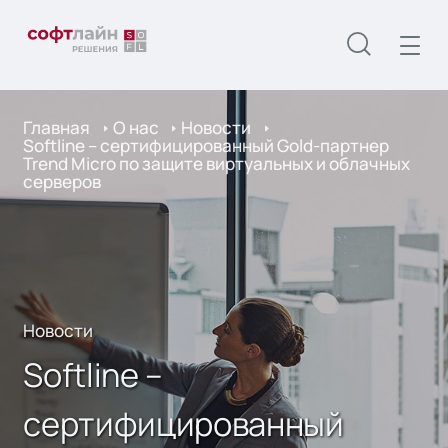
Главная
О нас
Новости
Softline – сертифицированный Gold-партнер
Trend Micro по защите виртуальных и облачных
серверов
Новости
Softline –
сертифицированный