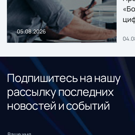
хранения данных
«Бо
ци
пр
05.08.2026
04.0
без
ном
«1С
Подпишитесь на нашу
рассылку последних
новостей и событий