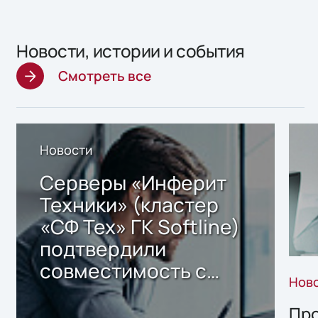
Новости, истории и события
Смотреть все
Новости
Серверы «Инферит
Техники» (кластер
«СФ Тех» ГК Softline)
подтвердили
совместимость с
Нов
решением Sharx
Storage 2.x для
Про