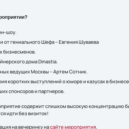
ероприятии?
ен-шоу.
и от гениального Шефа – Евгения Шуваева
ых бизнесменов.
йнерского дома Dinastia.
жных ведущих Москвы – Артем Сотник.
рия коротких выступлений о юморе и казусах в бизнесе
ших спонсоров и партнеров.
оприятие содержит слишком высокую концентрацию б
ся идти без визиток!
ация на вечеринку на
сайте мероприятия
.