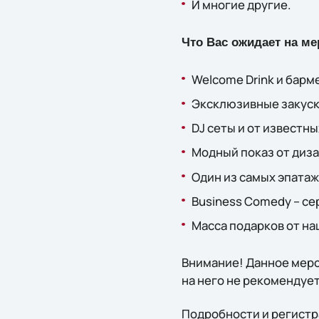
И многие другие.
Что Вас ожидает на м
Welcome Drink и барм
Эксклюзивные закуск
DJ сеты и от известн
Модный показ от диза
Один из самых эпата
Business Comedy – се
Масса подарков от на
Внимание! Данное мер
на него не рекомендует
Подробности и регистр