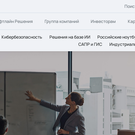
Поис
фтлайн Решения
Группа компаний
Инвесторам
Ка
Кибербезопасность
Решения на базе ИИ
Российские ноутб
САПР и ГИС
Индустриал