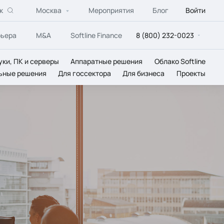
к
Москва
Мероприятия
Блог
Войти
рьера
M&A
Softline Finance
8 (800) 232-0023
уки, ПК и серверы
Аппаратные решения
Облако Softline
ьные решения
Для госсектора
Для бизнеса
Проекты