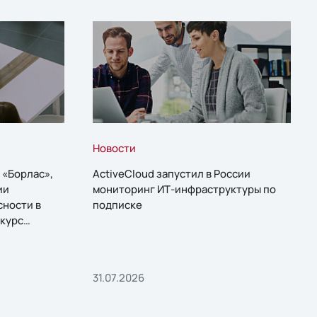
Новости
 «Борлас»,
ActiveCloud запустил в России
ии
мониторинг ИТ-инфраструктуры по
сности в
подписке
курс
31.07.2026