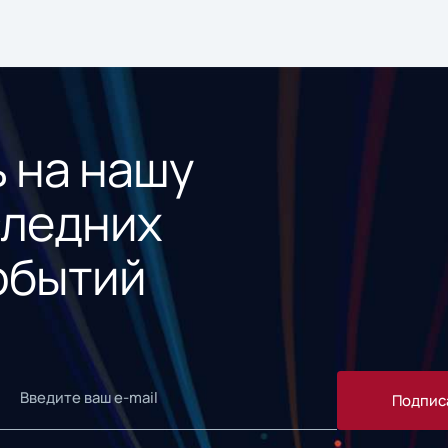
 на нашу
следних
обытий
Подпис