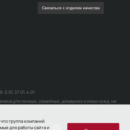
Связаться с отделом качества
.01, 27.01, 4.01
чена для личных, семейных, домашних и иных нужд, не
едерального закона от 24.06.2025 № 168-ФЗ.
 что группа компаний
мые для работы сайта и
ости