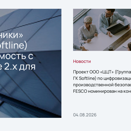
ники»
ftline)
мость с
Новости
 2.x для
Проект ООО «ЦЦТ» (Группа
ГК Softline) по цифровизац
производственной безопа
FESCO номинирован на кон
«1С:Проект года»
04.08.2026