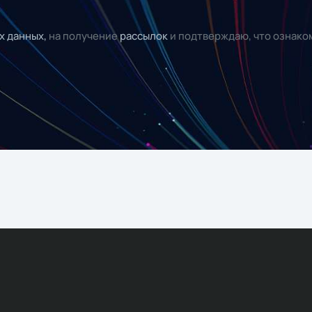
х данных,
на получение
рассылок
и подтверждаю, что ознако