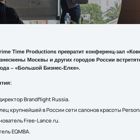
rime Time Productions превратит конференц-зал «Ково
изнесмены Москвы и других городов России встретят
ода – «Большой Бизнес-Елке».
ятия:
иректор Brandflight Russia.
лец крупнейшей в России сети салонов красоты Persona
нователь Free-Lance.ru.
тель EQMBA.