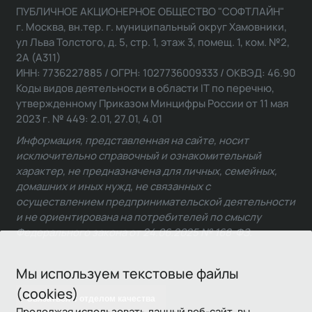
ПУБЛИЧНОЕ АКЦИОНЕРНОЕ ОБЩЕСТВО "СОФТЛАЙН"
г. Москва, вн.тер. г. муниципальный округ Хамовники,
ул Льва Толстого, д. 5, стр. 1, этаж 3, помещ. 1, ком. №2,
2А (А311)
ИНН: 7736227885 / ОГРН: 1027736009333 / ОКВЭД: 46.90
Коды видов деятельности в области IT по перечню,
утвержденному Приказом Минцифры России от 11 мая
2023 г. № 449: 2.01, 27.01, 4.01
Информация, представленная на сайте, носит
исключительно справочный и ознакомительный
характер, не предназначена для личных, семейных,
домашних и иных нужд, не связанных с
осуществлением предпринимательской деятельности
и не ориентирована на потребителей по смыслу
Федерального закона от 24.06.2025 № 168-ФЗ.
Мы используем текстовые файлы
(cookies)
Связаться с отделом качества
Продолжая использовать данный веб-сайт, вы