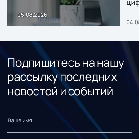
ци
пр
05.08.2026
04.0
без
ном
«1С
Подпишитесь на нашу
рассылку последних
новостей и событий