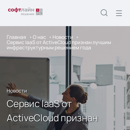
Главная
О нас
Новости
Сервис IaaS от ActiveCloud признан лучшим
инфраструктурным решением года
Новости
Сервис IaaS от
ActiveCloud признан