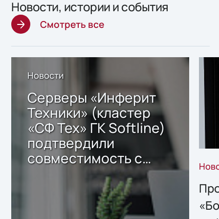
Новости, истории и события
Смотреть все
Новости
Серверы «Инферит
Техники» (кластер
«СФ Тех» ГК Softline)
подтвердили
совместимость с
Нов
решением Sharx
Storage 2.x для
Про
хранения данных
«Бо