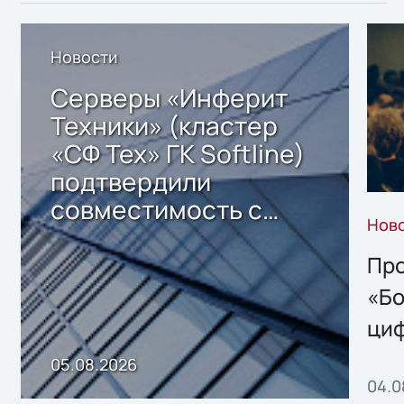
Новости
Серверы «Инферит
Техники» (кластер
«СФ Тех» ГК Softline)
подтвердили
совместимость с
Нов
решением Sharx
Storage 2.x для
Про
хранения данных
«Бо
ци
пр
05.08.2026
04.0
без