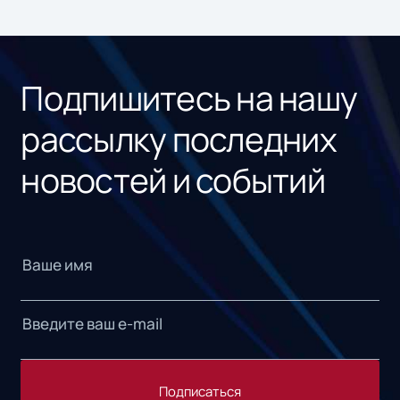
ном
«1С
Подпишитесь на нашу
рассылку последних
новостей и событий
Подписаться