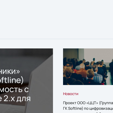
ники»
ftline)
мость с
Новости
 2.x для
Проект ООО «ЦЦТ» (Группа
ГК Softline) по цифровизац