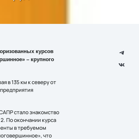
торизованных курсов
ершинное» – крупного
 в 135 км к северу от
ь предприятия
САПР стало знакомство
2. По окончании курса
менты в требуемом
ноговершинное», что