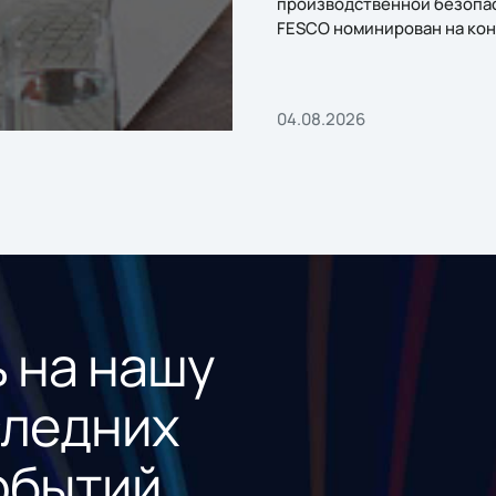
производственной безопа
FESCO номинирован на кон
«1С:Проект года»
04.08.2026
 на нашу
следних
обытий