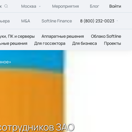
к
Москва
Мероприятия
Блог
Войти
рьера
M&A
Softline Finance
8 (800) 232-0023
уки, ПК и серверы
Аппаратные решения
Облако Softline
ьные решения
Для госсектора
Для бизнеса
Проекты
нное»
 сотрудников ЗАО