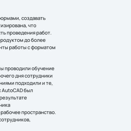
формами, создавать
изирована, что
сть проведения работ.
продуктом до более
енты работы с форматом
Мы проводили обучение
бочего дня сотрудники
ниями подходили и те,
рс AutoCAD был
 результате
чика
ь рабочее пространство.
сотрудников,