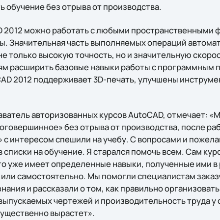
ь обучение без отрыва от производства.
D 2012 можно работать с любыми пространственными 
. Значительная часть выполняемых операций автомат
не только высокую точность, но и значительную скоро
м расширить базовые навыки работы с программным 
CAD 2012 поддерживает 3D-печать, улучшены инструм
аватель авторизованных курсов AutoCAD, отмечает: «
оговершинное» без отрыва от производства, после ра
с интересом спешили на учебу. С вопросами и пожела
 в списки на обучение. Я старался помочь всем. Сам ку
кто уже имеет определенные навыки, полученные ими в
или самостоятельно. Мы помогли специалистам заказ
нания и рассказали о том, как правильно организоват
 выпускаемых чертежей и производительность труда у 
ущественно вырастет».