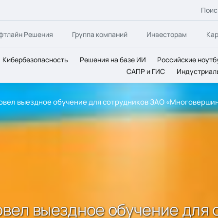
Поис
фтлайн Решения
Группа компаний
Инвесторам
Ка
Кибербезопасность
Решения на базе ИИ
Российские ноутб
САПР и ГИС
Индустриал
провел выездное обучение для сотрудников ЗАО «Многоверши
ровел выездное обучение для