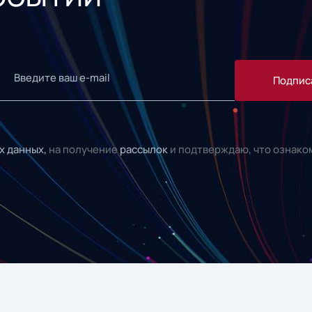
Подпис
х данных,
на получение
рассылок
и подтверждаю, что ознако