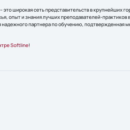
 – это широкая сеть представительств в крупнейших го
ья, опыт и знания лучших преподавателей-практиков в 
 надежного партнера по обучению, подтвержденная м
тре Softline
!