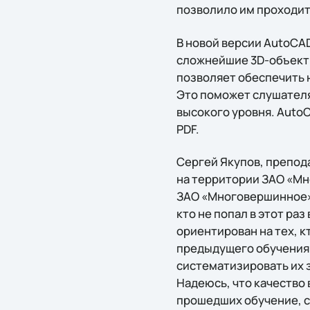
позволило им проходит
В новой версии AutoCA
сложнейшие 3D-объекты
позволяет обеспечить 
Это поможет слушателя
высокого уровня. Auto
PDF.
Сергей Якупов, препод
на территории ЗАО «Мн
ЗАО «Многовершинное» 
кто не попал в этот раз
ориентирован на тех, 
предыдущего обучения 
систематизировать их з
Надеюсь, что качество
прошедших обучение, с