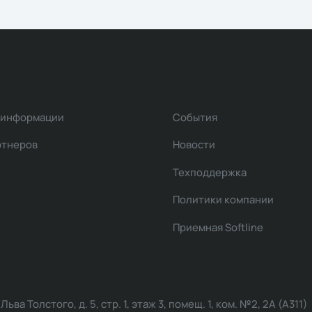
 информации
События
ртнеров
Новости
Техподдержка
Политики компании
Приемная Softline
ва Толстого, д. 5, стр. 1, этаж 3, помещ. 1, ком. №2, 2А (А311)