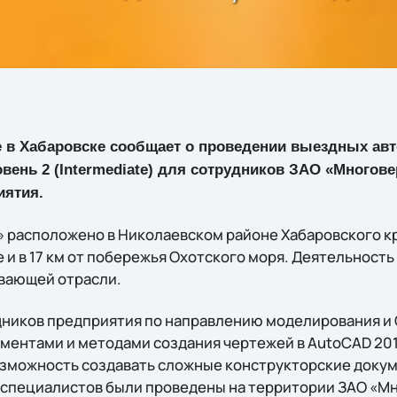
ne в Хабаровске сообщает о проведении выездных ав
овень 2 (Intermediate) для сотрудников ЗАО «Многов
иятия.
расположено в Николаевском районе Хабаровского края
 и в 17 км от побережья Охотского моря. Деятельност
вающей отрасли.
ников предприятия по направлению моделирования и 
ментами и методами создания чертежей в AutoCAD 201
зможность создавать сложные конструкторские доку
6 специалистов были проведены на территории ЗАО «М