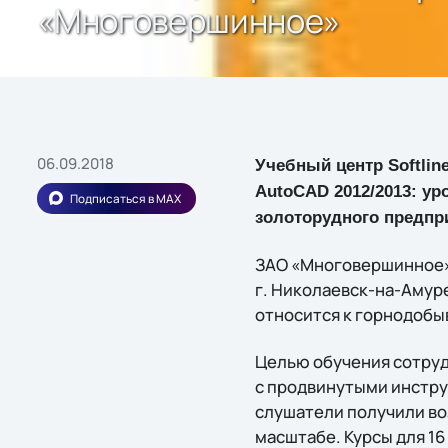
«Многовершинное»
06.09.2018
Учебный центр Softli
AutoCAD 2012/2013: ур
Подписаться в MAX
золоторудного предпр
ЗАО «Многовершинное» 
г. Николаевск-на-Амуре
относится к горнодобы
Целью обучения сотруд
с продвинутыми инстру
слушатели получили во
масштабе. Курсы для 1