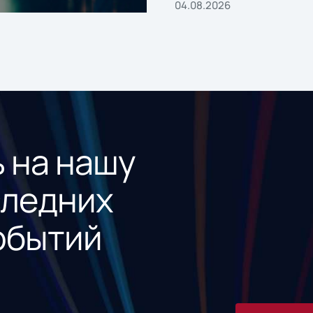
04.08.2026
 на нашу
следних
обытий