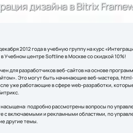
рация дизайна в Bitrix Framew
декабря 2012 года в учебную группу на курс «Интеграция
в Учебном центре Softline в Москве со скидкой 10%!
чен для разработчиков веб-сайтов на основе программ
айтом». Это могут быть начинающие веб-мастера, htm
исле уже работающие в сфере web-разработки, которые
Битрикс.
ь насыщена: подробно рассмотрены вопросы по управ
оте с включаемыми и рекламными областями, по управл
ие другие темы.