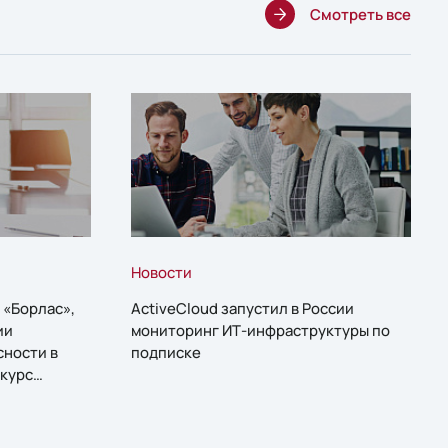
Смотреть все
Новости
 «Борлас»,
ActiveCloud запустил в России
ии
мониторинг ИТ-инфраструктуры по
сности в
подписке
курс