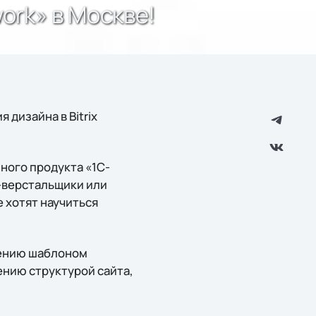
ork» в Москве!
 дизайна в Bitrix
ного продукта «1C-
l-верстальщики или
 хотят научиться
лению шаблоном
ению структурой сайта,