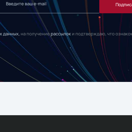
Подпис
х данных,
на получение
рассылок
и подтверждаю, что ознако