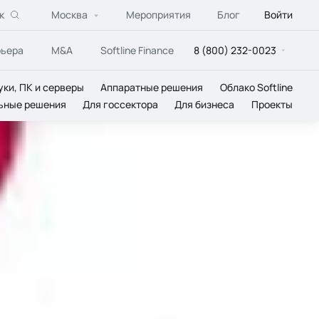
к
Москва
Мероприятия
Блог
Войти
рьера
M&A
Softline Finance
8 (800) 232-0023
уки, ПК и серверы
Аппаратные решения
Облако Softline
ьные решения
Для госсектора
Для бизнеса
Проекты