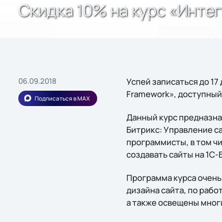
Скидка 10% на курс «Интег
06.09.2018
Успей записаться до 17 
Framework», доступный 
Подписаться в MAX
Данный курс предназна
Битрикс: Управление с
программисты, в том ч
создавать сайты на 1С-
Программа курса очен
дизайна сайта, по раб
а также освещены мног