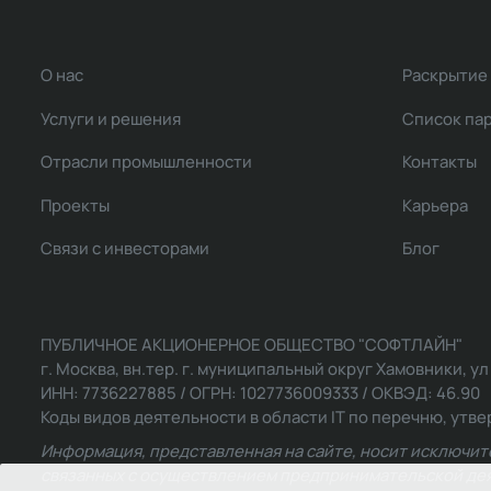
О нас
Раскрытие
Услуги и решения
Список па
Отрасли промышленности
Контакты
Проекты
Карьера
Связи с инвесторами
Блог
ПУБЛИЧНОЕ АКЦИОНЕРНОЕ ОБЩЕСТВО "СОФТЛАЙН"
г. Москва, вн.тер. г. муниципальный округ Хамовники, ул Ль
ИНН: 7736227885 / ОГРН: 1027736009333 / ОКВЭД: 46.90
Коды видов деятельности в области IT по перечню, утвер
Информация, представленная на сайте, носит исключит
связанных с осуществлением предпринимательской деят