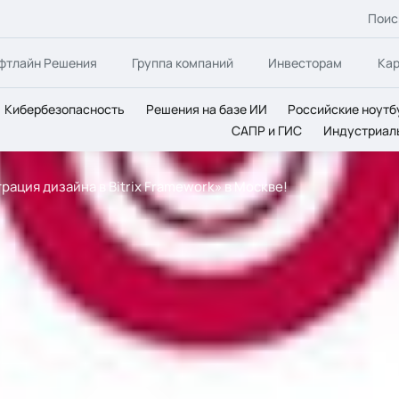
Поис
фтлайн Решения
Группа компаний
Инвесторам
Ка
Кибербезопасность
Решения на базе ИИ
Российские ноутб
САПР и ГИС
Индустриал
рация дизайна в Bitrix Framework» в Москве!