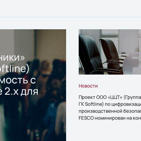
ники»
ftline)
мость с
Новости
 2.x для
Проект ООО «ЦЦТ» (Группа
ГК Softline) по цифровизац
производственной безопа
FESCO номинирован на кон
«1С:Проект года»