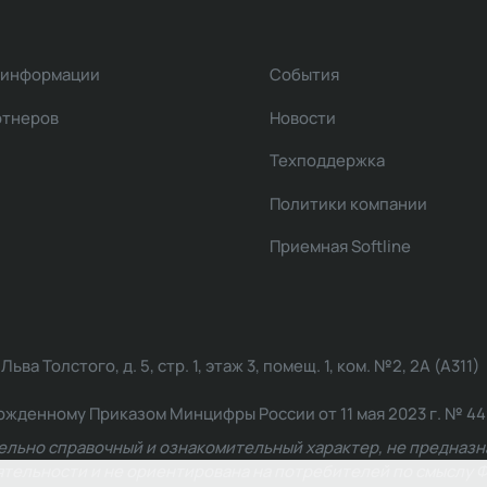
 информации
События
ртнеров
Новости
Техподдержка
Политики компании
Приемная Softline
ва Толстого, д. 5, стр. 1, этаж 3, помещ. 1, ком. №2, 2А (А311)
жденному Приказом Минцифры России от 11 мая 2023 г. № 449: 2
ельно справочный и ознакомительный характер, не предназна
ельности и не ориентирована на потребителей по смыслу Ф