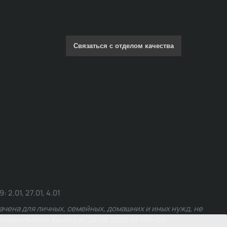
Связаться с отделом качества
.01, 27.01, 4.01
чена для личных, семейных, домашних и иных нужд, не
едерального закона от 24.06.2025 № 168-ФЗ.